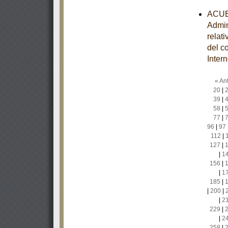
ACUER
Admin
relat
del c
Inter
« Ant
20
|
39
|
58
|
77
|
96
|
97
112
|
127
|
|
1
156
|
|
1
185
|
|
200
|
|
2
229
|
|
2
258
|