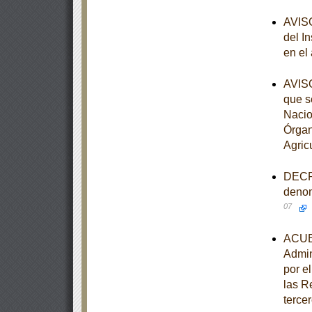
AVISO
del I
en el
AVISO
que s
Nacio
Órgan
Agric
DECRE
denom
07
ACUER
Admin
por e
las R
tercer