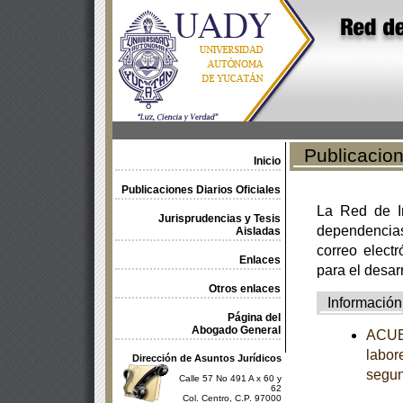
Publicacione
Inicio
Publicaciones Diarios Oficiales
La Red de In
Jurisprudencias y Tesis
dependencia
Aisladas
correo electr
Enlaces
para el desar
Otros enlaces
Información
Página del
Abogado General
ACUER
labor
Dirección de Asuntos Jurídicos
segun
Calle 57 No 491 A x 60 y
62
Col. Centro, C.P. 97000