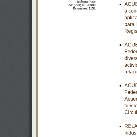
Teléfono/Fax:
ACUER
+52 (999) 930-0900
Extensión: 1151
a con
aplic
para 
Regis
ACUER
Federa
diver
activ
relac
ACUER
Federa
Acuer
funci
Circui
RELAC
Indust