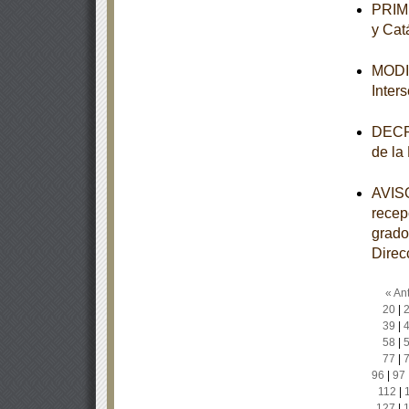
PRIME
y Cat
MODIF
Inter
DECRE
de la
AVISO
recep
grado
Direc
« Ant
20
|
39
|
58
|
77
|
96
|
97
112
|
127
|