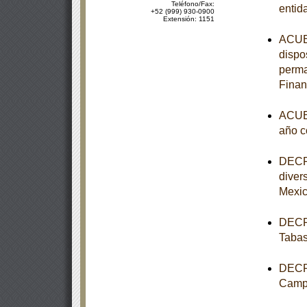
Teléfono/Fax:
entid
+52 (999) 930-0900
Extensión: 1151
ACUER
dispo
perma
Finan
ACUER
año c
DECRE
diver
Mexi
DECRE
Taba
DECRE
Camp