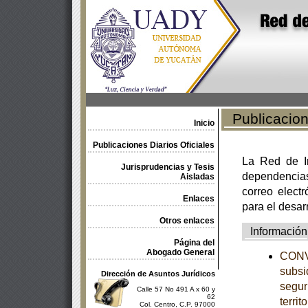
Publicacione
Inicio
Publicaciones Diarios Oficiales
La Red de In
Jurisprudencias y Tesis
dependencia
Aisladas
correo electr
Enlaces
para el desar
Otros enlaces
Información
Página del
Abogado General
CONVE
subsi
Dirección de Asuntos Jurídicos
segur
Calle 57 No 491 A x 60 y
62
territ
Col. Centro, C.P. 97000