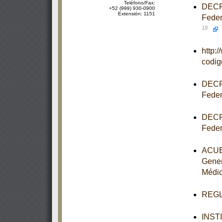
Teléfono/Fax:
DECRE
+52 (999) 930-0900
Extensión: 1151
Feder
18
http:
codi
DECRE
Feder
DECRE
Feder
ACUER
Gener
Médi
REGLA
INST