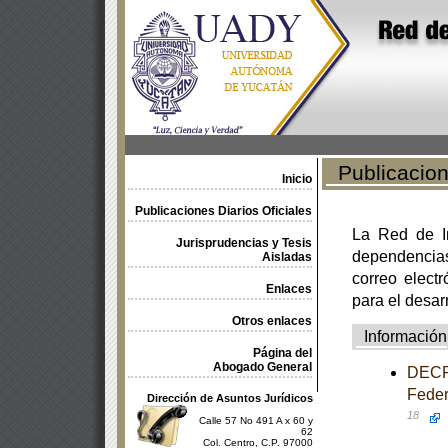
Publicacione
Inicio
Publicaciones Diarios Oficiales
La Red de In
Jurisprudencias y Tesis
dependencia
Aisladas
correo electr
Enlaces
para el desar
Otros enlaces
Información
Página del
Abogado General
DECRE
Feder
Dirección de Asuntos Jurídicos
18
Calle 57 No 491 A x 60 y
62
Col. Centro, C.P. 97000