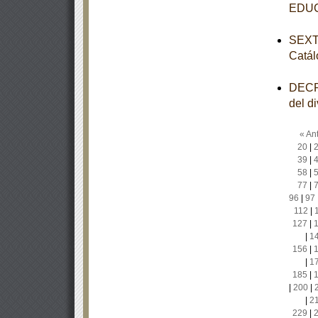
EDU
SEXTA
Catál
DECRE
del d
« Ant
20
|
39
|
58
|
77
|
96
|
97
112
|
127
|
|
1
156
|
|
1
185
|
|
200
|
|
2
229
|