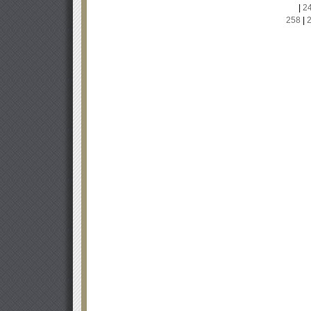
|
2
258
|