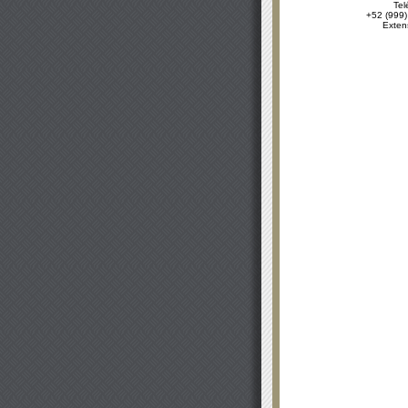
Tel
+52 (999)
Exten