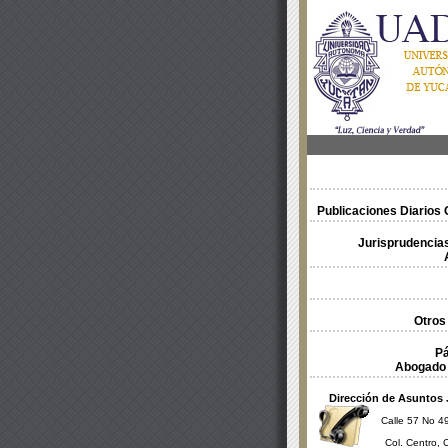
Publicaciones Diarios O
Jurisprudencias
Otros
Pá
Abogado 
Dirección de Asuntos 
Calle 57 No 49
Col. Centro, 