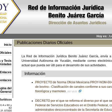
Hoy es:
Jue
Publicaciones Diarios Oficiales
Inicio
ficiales
La Red de Información Jurídica Benito Juárez García, envía a
 y Tesis
Universidad Autónoma de Yucatán, mediante correo electrónico,
Aisladas
actual que pueda ser útil para el desarrollo de sus actividades.
Enlaces
Información
 enlaces
PROYECTO de Norma Oficial Mexicana PROY-NOM-00
de bovino.- Clasificación de canales conforme a sus car
gina del
fisiológica y marmoleo.
General
2017-10-23
Jurídicos
DECRETO por el que se reforma el diverso por el que se
Federal de Servicios Educativos en el Distrito Federal,
1 A x 60 y
62
administrativo desconcentrado de la Secretaría de Educ
C.P. 97000