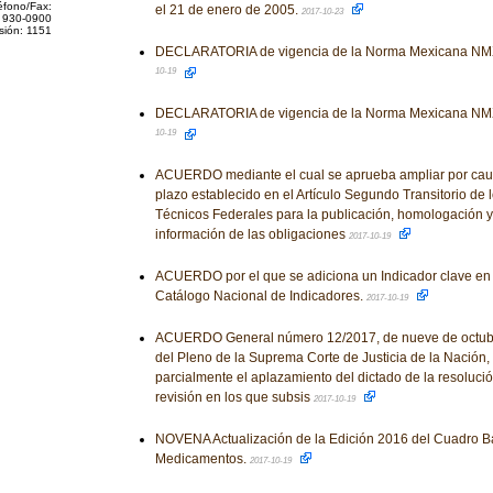
éfono/Fax:
el 21 de enero de 2005.
2017-10-23
 930-0900
sión: 1151
DECLARATORIA de vigencia de la Norma Mexicana NM
10-19
DECLARATORIA de vigencia de la Norma Mexicana NM
10-19
ACUERDO mediante el cual se aprueba ampliar por caus
plazo establecido en el Artículo Segundo Transitorio de
Técnicos Federales para la publicación, homologación y
información de las obligaciones
2017-10-19
ACUERDO por el que se adiciona un Indicador clave en 
Catálogo Nacional de Indicadores.
2017-10-19
ACUERDO General número 12/2017, de nueve de octubre 
del Pleno de la Suprema Corte de Justicia de la Nación, 
parcialmente el aplazamiento del dictado de la resoluci
revisión en los que subsis
2017-10-19
NOVENA Actualización de la Edición 2016 del Cuadro B
Medicamentos.
2017-10-19