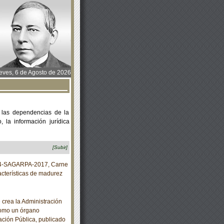
ves, 6 de Agosto de 2026
 las dependencias de la
 la información jurídica
[Subir]
4-SAGARPA-2017, Carne
acterísticas de madurez
 crea la Administración
 como un órgano
ación Pública, publicado