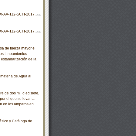
X-AA-112-SCFI-2017.
2017-
X-AA-112-SCFI-2017.
2017-
a de fuerza mayor el
 los Lineamientos
 estandarización de la
materia de Agua al
de dos mil diecisiete,
por el que se levanta
ón en los amparos en
ásico y Catálogo de