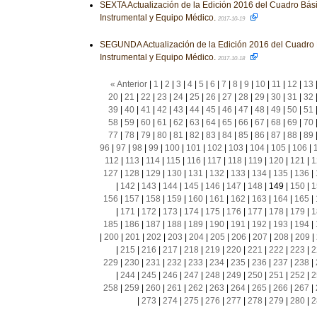
SEXTA Actualización de la Edición 2016 del Cuadro Bás
Instrumental y Equipo Médico.
2017-10-19
SEGUNDA Actualización de la Edición 2016 del Cuadro 
Instrumental y Equipo Médico.
2017-10-18
« Anterior
|
1
|
2
|
3
|
4
|
5
|
6
|
7
|
8
|
9
|
10
|
11
|
12
|
13
20
|
21
|
22
|
23
|
24
|
25
|
26
|
27
|
28
|
29
|
30
|
31
|
32
39
|
40
|
41
|
42
|
43
|
44
|
45
|
46
|
47
|
48
|
49
|
50
|
51
58
|
59
|
60
|
61
|
62
|
63
|
64
|
65
|
66
|
67
|
68
|
69
|
70
77
|
78
|
79
|
80
|
81
|
82
|
83
|
84
|
85
|
86
|
87
|
88
|
89
96
|
97
|
98
|
99
|
100
|
101
|
102
|
103
|
104
|
105
|
106
|
112
|
113
|
114
|
115
|
116
|
117
|
118
|
119
|
120
|
121
|
1
127
|
128
|
129
|
130
|
131
|
132
|
133
|
134
|
135
|
136
|
|
142
|
143
|
144
|
145
|
146
|
147
|
148
|
149
|
150
|
1
156
|
157
|
158
|
159
|
160
|
161
|
162
|
163
|
164
|
165
|
|
171
|
172
|
173
|
174
|
175
|
176
|
177
|
178
|
179
|
1
185
|
186
|
187
|
188
|
189
|
190
|
191
|
192
|
193
|
194
|
|
200
|
201
|
202
|
203
|
204
|
205
|
206
|
207
|
208
|
209
|
|
215
|
216
|
217
|
218
|
219
|
220
|
221
|
222
|
223
|
2
229
|
230
|
231
|
232
|
233
|
234
|
235
|
236
|
237
|
238
|
|
244
|
245
|
246
|
247
|
248
|
249
|
250
|
251
|
252
|
2
258
|
259
|
260
|
261
|
262
|
263
|
264
|
265
|
266
|
267
|
|
273
|
274
|
275
|
276
|
277
|
278
|
279
|
280
|
2