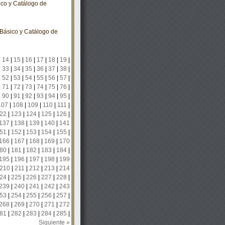
ico y Catálogo de
Básico y Catálogo de
|
14
|
15
|
16
|
17
|
18
|
19
|
|
33
|
34
|
35
|
36
|
37
|
38
|
|
52
|
53
|
54
|
55
|
56
|
57
|
|
71
|
72
|
73
|
74
|
75
|
76
|
|
90
|
91
|
92
|
93
|
94
|
95
|
107
|
108
|
109
|
110
|
111
|
22
|
123
|
124
|
125
|
126
|
137
|
138
|
139
|
140
|
141
51
|
152
|
153
|
154
|
155
|
166
|
167
|
168
|
169
|
170
80
|
181
|
182
|
183
|
184
|
195
|
196
|
197
|
198
|
199
210
|
211
|
212
|
213
|
214
24
|
225
|
226
|
227
|
228
|
239
|
240
|
241
|
242
|
243
53
|
254
|
255
|
256
|
257
|
268
|
269
|
270
|
271
|
272
81
|
282
|
283
|
284
|
285
|
Siguiente »