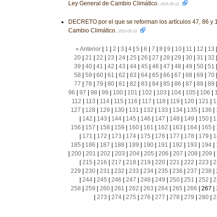
Ley General de Cambio Climático.
2015-05-13
DECRETO por el que se reforman los artículos 47, 86 y 
Cambio Climático.
2015-05-13
« Anterior
|
1
|
2
|
3
|
4
|
5
|
6
|
7
|
8
|
9
|
10
|
11
|
12
|
13
20
|
21
|
22
|
23
|
24
|
25
|
26
|
27
|
28
|
29
|
30
|
31
|
32
39
|
40
|
41
|
42
|
43
|
44
|
45
|
46
|
47
|
48
|
49
|
50
|
51
58
|
59
|
60
|
61
|
62
|
63
|
64
|
65
|
66
|
67
|
68
|
69
|
70
77
|
78
|
79
|
80
|
81
|
82
|
83
|
84
|
85
|
86
|
87
|
88
|
89
96
|
97
|
98
|
99
|
100
|
101
|
102
|
103
|
104
|
105
|
106
|
112
|
113
|
114
|
115
|
116
|
117
|
118
|
119
|
120
|
121
|
1
127
|
128
|
129
|
130
|
131
|
132
|
133
|
134
|
135
|
136
|
|
142
|
143
|
144
|
145
|
146
|
147
|
148
|
149
|
150
|
1
156
|
157
|
158
|
159
|
160
|
161
|
162
|
163
|
164
|
165
|
|
171
|
172
|
173
|
174
|
175
|
176
|
177
|
178
|
179
|
1
185
|
186
|
187
|
188
|
189
|
190
|
191
|
192
|
193
|
194
|
|
200
|
201
|
202
|
203
|
204
|
205
|
206
|
207
|
208
|
209
|
|
215
|
216
|
217
|
218
|
219
|
220
|
221
|
222
|
223
|
2
229
|
230
|
231
|
232
|
233
|
234
|
235
|
236
|
237
|
238
|
|
244
|
245
|
246
|
247
|
248
|
249
|
250
|
251
|
252
|
2
258
|
259
|
260
|
261
|
262
|
263
|
264
|
265
|
266
|
267
|
|
273
|
274
|
275
|
276
|
277
|
278
|
279
|
280
|
2