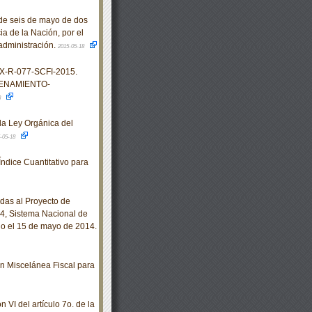
e seis de mayo de dos
ia de la Nación, por el
 administración.
2015-05-18
X-R-077-SCFI-2015.
ENAMIENTO-
8
la Ley Orgánica del
-05-18
ndice Cuantitativo para
das al Proyecto de
 Sistema Nacional de
do el 15 de mayo de 2014.
 Miscelánea Fiscal para
 VI del artículo 7o. de la