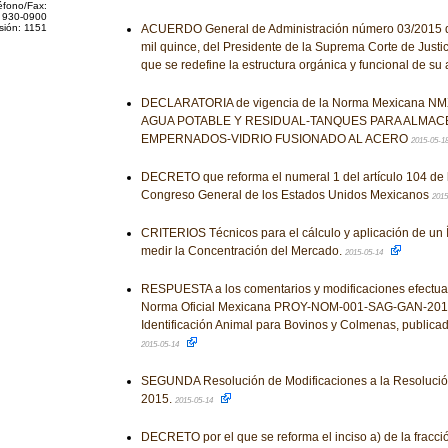
éfono/Fax:
 930-0900
sión: 1151
ACUERDO General de Administración número 03/2015 d
mil quince, del Presidente de la Suprema Corte de Justic
que se redefine la estructura orgánica y funcional de su
DECLARATORIA de vigencia de la Norma Mexicana NM
AGUA POTABLE Y RESIDUAL-TANQUES PARA ALMAC
EMPERNADOS-VIDRIO FUSIONADO AL ACERO
2015-05-1
DECRETO que reforma el numeral 1 del artículo 104 de 
Congreso General de los Estados Unidos Mexicanos
2015
CRITERIOS Técnicos para el cálculo y aplicación de un Í
medir la Concentración del Mercado.
2015-05-14
RESPUESTA a los comentarios y modificaciones efectua
Norma Oficial Mexicana PROY-NOM-001-SAG-GAN-2014,
Identificación Animal para Bovinos y Colmenas, publica
2015-05-14
SEGUNDA Resolución de Modificaciones a la Resolución
2015.
2015-05-14
DECRETO por el que se reforma el inciso a) de la fracción