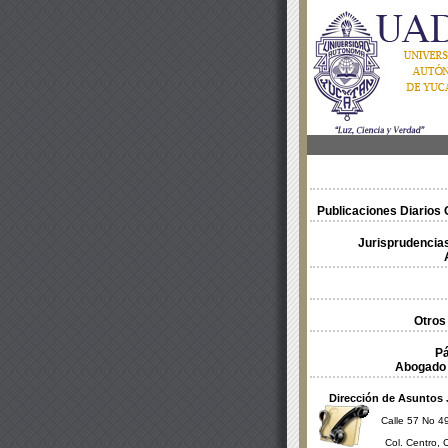
Publicaciones Diarios O
Jurisprudencias
Otros
Pá
Abogado 
Dirección de Asuntos 
Calle 57 No 49
Col. Centro, 