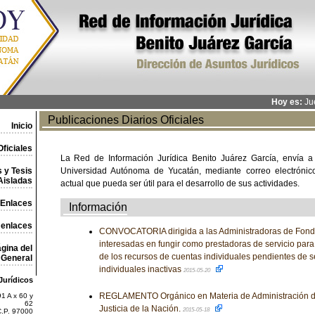
Hoy es:
Jue
Publicaciones Diarios Oficiales
Inicio
ficiales
La Red de Información Jurídica Benito Juárez García, envía a
 y Tesis
Universidad Autónoma de Yucatán, mediante correo electrónico,
Aisladas
actual que pueda ser útil para el desarrollo de sus actividades.
Enlaces
Información
 enlaces
CONVOCATORIA dirigida a las Administradoras de Fondo
interesadas en fungir como prestadoras de servicio para ll
gina del
de los recursos de cuentas individuales pendientes de 
General
individuales inactivas
2015-05-20
Jurídicos
REGLAMENTO Orgánico en Materia de Administración d
1 A x 60 y
62
Justicia de la Nación.
2015-05-18
C.P. 97000