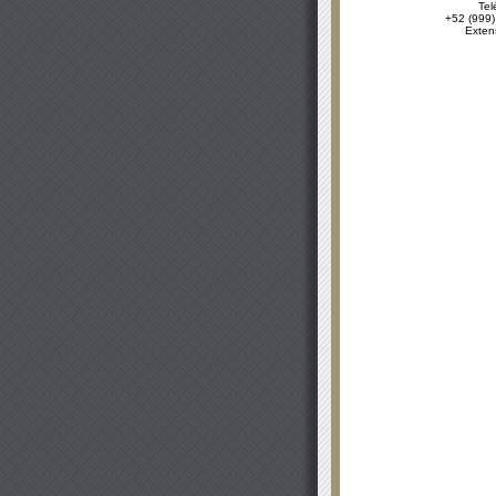
Tel
+52 (999)
Exten