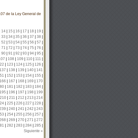
107 de la Ley General de
|
14
|
15
|
16
|
17
|
18
|
19
|
|
33
|
34
|
35
|
36
|
37
|
38
|
|
52
|
53
|
54
|
55
|
56
|
57
|
|
71
|
72
|
73
|
74
|
75
|
76
|
|
90
|
91
|
92
|
93
|
94
|
95
|
107
|
108
|
109
|
110
|
111
|
22
|
123
|
124
|
125
|
126
|
137
|
138
|
139
|
140
|
141
51
|
152
|
153
|
154
|
155
|
166
|
167
|
168
|
169
|
170
80
|
181
|
182
|
183
|
184
|
195
|
196
|
197
|
198
|
199
210
|
211
|
212
|
213
|
214
24
|
225
|
226
|
227
|
228
|
239
|
240
|
241
|
242
|
243
53
|
254
|
255
|
256
|
257
|
268
|
269
|
270
|
271
|
272
81
|
282
|
283
|
284
|
285
|
Siguiente »