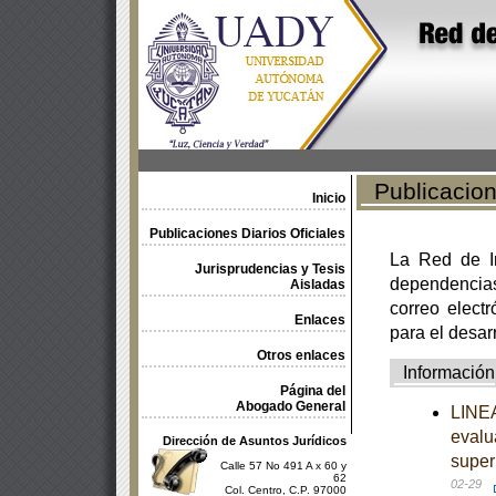
Publicacione
Inicio
Publicaciones Diarios Oficiales
La Red de In
Jurisprudencias y Tesis
dependencia
Aisladas
correo electr
Enlaces
para el desar
Otros enlaces
Información
Página del
Abogado General
LINEA
evalu
Dirección de Asuntos Jurídicos
super
Calle 57 No 491 A x 60 y
62
02-29
Col. Centro, C.P. 97000