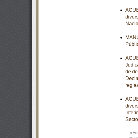
ACUER
diver
Nacio
MANUA
Públi
ACUER
Judic
de de
Decim
regla
ACUER
diver
Inter
Secto
« Ant