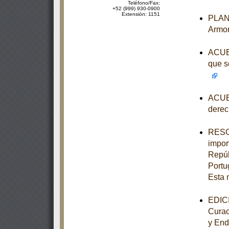
Teléfono/Fax:
+52 (999) 930-0900
Extensión: 1151
PLAN 
Armon
ACUER
que s
ACUER
derec
RESOL
impor
Repúb
Portu
Esta 
EDICI
Curac
y End