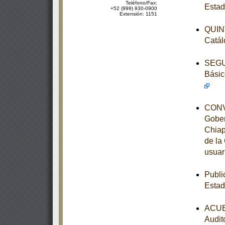
Teléfono/Fax:
Estad
+52 (999) 930-0900
Extensión: 1151
QUINT
Catál
SEGUN
Básic
CONVE
Gober
Chiap
de la
usuar
Publi
Estad
ACUER
Audit