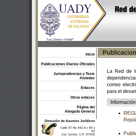
Publicacione
Inicio
Publicaciones Diarios Oficiales
La Red de In
Jurisprudencias y Tesis
dependencia
Aisladas
correo electr
Enlaces
para el desar
Otros enlaces
Información
Página del
Abogado General
REGLA
Repúb
Dirección de Asuntos Jurídicos
Calle 57 No 491 A x 60 y
62
Publi
Col. Centro, C.P. 97000