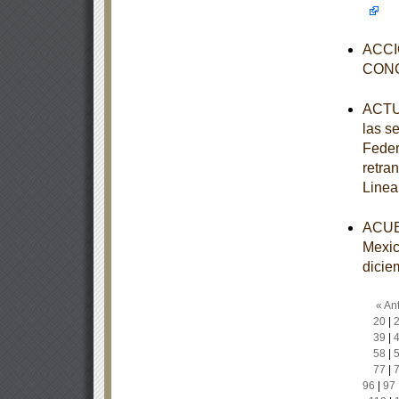
ACCI
CON
ACTUA
las s
Feder
retra
Linea
ACUER
Mexic
dicie
« Ant
20
|
39
|
58
|
77
|
96
|
97