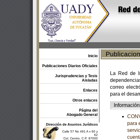
Publicacione
Inicio
Publicaciones Diarios Oficiales
La Red de In
Jurisprudencias y Tesis
dependencia
Aisladas
correo electr
Enlaces
para el desar
Otros enlaces
Información
Página del
Abogado General
CONVO
para 
Dirección de Asuntos Jurídicos
servic
Calle 57 No 491 A x 60 y
62
cuent
Col. Centro, C.P. 97000