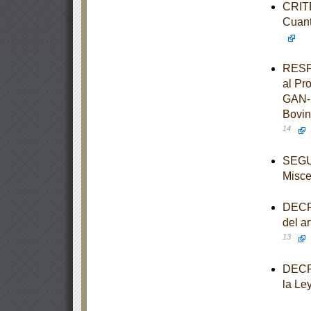
CRITE
Cuant
RESPU
al Pr
GAN-2
Bovin
14
SEGUN
Misce
DECRE
del a
13
DECRE
la Le