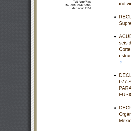
Teléfono/Fax:
indiv
+52 (999) 930-0900
Extensión: 1151
REGLA
Supre
ACUER
seis 
Corte 
estru
DECL
077-
PARA
FUSI
DECRE
Orgán
Mexi