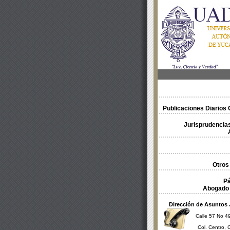
Publicaciones Diarios O
Jurisprudencias
Otros
Pá
Abogado 
Dirección de Asuntos 
Calle 57 No 49
Col. Centro, 