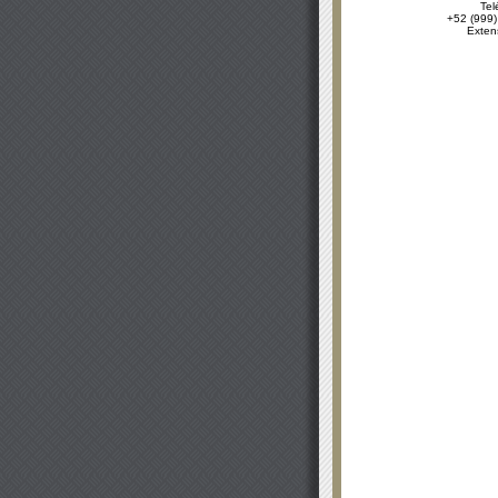
Tel
+52 (999)
Exten