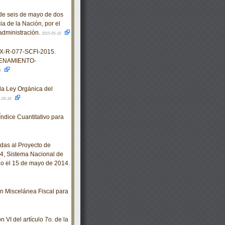
e seis de mayo de dos
ia de la Nación, por el
 administración.
2015-05-18
X-R-077-SCFI-2015.
ENAMIENTO-
8
la Ley Orgánica del
-05-18
ndice Cuantitativo para
das al Proyecto de
 Sistema Nacional de
do el 15 de mayo de 2014.
 Miscelánea Fiscal para
 VI del artículo 7o. de la