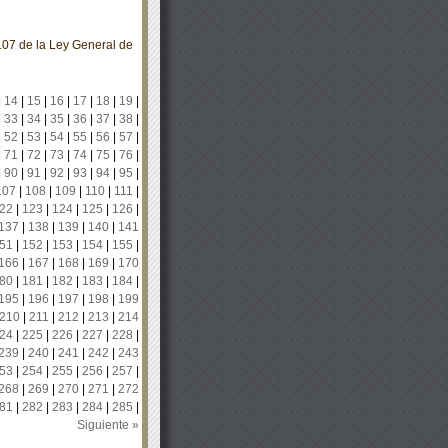
107 de la Ley General de
|
14
|
15
|
16
|
17
|
18
|
19
|
|
33
|
34
|
35
|
36
|
37
|
38
|
|
52
|
53
|
54
|
55
|
56
|
57
|
|
71
|
72
|
73
|
74
|
75
|
76
|
|
90
|
91
|
92
|
93
|
94
|
95
|
107
|
108
|
109
|
110
|
111
|
22
|
123
|
124
|
125
|
126
|
137
|
138
|
139
|
140
|
141
51
|
152
|
153
|
154
|
155
|
166
|
167
|
168
|
169
|
170
80
|
181
|
182
|
183
|
184
|
195
|
196
|
197
|
198
|
199
210
|
211
|
212
|
213
|
214
24
|
225
|
226
|
227
|
228
|
239
|
240
|
241
|
242
|
243
53
|
254
|
255
|
256
|
257
|
268
|
269
|
270
|
271
|
272
81
|
282
|
283
|
284
|
285
|
Siguiente »