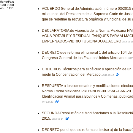
éfono/Fax:
 930-0900
sión: 1151
ACUERDO General de Administración número 03/2015 d
mil quince, del Presidente de la Suprema Corte de Justic
que se redefine la estructura orgánica y funcional de su
DECLARATORIA de vigencia de la Norma Mexicana NM
AGUA POTABLE Y RESIDUAL-TANQUES PARA ALMAC
EMPERNADOS-VIDRIO FUSIONADO AL ACERO
2015-05-1
DECRETO que reforma el numeral 1 del artículo 104 de 
Congreso General de los Estados Unidos Mexicanos
2015
CRITERIOS Técnicos para el cálculo y aplicación de un Í
medir la Concentración del Mercado.
2015-05-14
RESPUESTA a los comentarios y modificaciones efectua
Norma Oficial Mexicana PROY-NOM-001-SAG-GAN-2014,
Identificación Animal para Bovinos y Colmenas, publica
2015-05-14
SEGUNDA Resolución de Modificaciones a la Resolución
2015.
2015-05-14
DECRETO por el que se reforma el inciso a) de la fracción