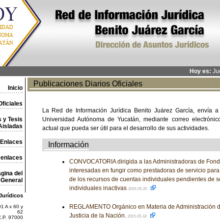
Hoy es:
Jue
Publicaciones Diarios Oficiales
Inicio
ficiales
La Red de Información Jurídica Benito Juárez García, envía a
 y Tesis
Universidad Autónoma de Yucatán, mediante correo electrónico,
Aisladas
actual que pueda ser útil para el desarrollo de sus actividades.
Enlaces
Información
 enlaces
CONVOCATORIA dirigida a las Administradoras de Fondo
interesadas en fungir como prestadoras de servicio para ll
gina del
de los recursos de cuentas individuales pendientes de 
General
individuales inactivas
2015-05-20
Jurídicos
REGLAMENTO Orgánico en Materia de Administración d
1 A x 60 y
62
Justicia de la Nación.
2015-05-18
C.P. 97000