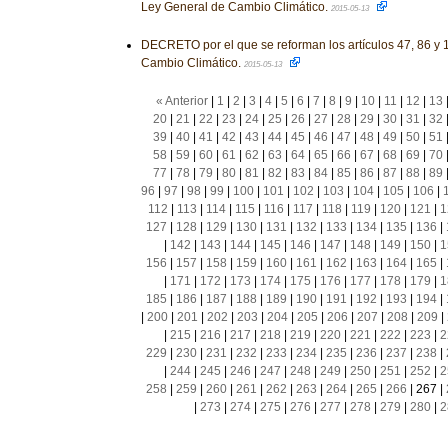
Ley General de Cambio Climático.
2015-05-13
DECRETO por el que se reforman los artículos 47, 86 y 
Cambio Climático.
2015-05-13
« Anterior
|
1
|
2
|
3
|
4
|
5
|
6
|
7
|
8
|
9
|
10
|
11
|
12
|
13
20
|
21
|
22
|
23
|
24
|
25
|
26
|
27
|
28
|
29
|
30
|
31
|
32
39
|
40
|
41
|
42
|
43
|
44
|
45
|
46
|
47
|
48
|
49
|
50
|
51
58
|
59
|
60
|
61
|
62
|
63
|
64
|
65
|
66
|
67
|
68
|
69
|
70
77
|
78
|
79
|
80
|
81
|
82
|
83
|
84
|
85
|
86
|
87
|
88
|
89
96
|
97
|
98
|
99
|
100
|
101
|
102
|
103
|
104
|
105
|
106
|
112
|
113
|
114
|
115
|
116
|
117
|
118
|
119
|
120
|
121
|
1
127
|
128
|
129
|
130
|
131
|
132
|
133
|
134
|
135
|
136
|
|
142
|
143
|
144
|
145
|
146
|
147
|
148
|
149
|
150
|
1
156
|
157
|
158
|
159
|
160
|
161
|
162
|
163
|
164
|
165
|
|
171
|
172
|
173
|
174
|
175
|
176
|
177
|
178
|
179
|
1
185
|
186
|
187
|
188
|
189
|
190
|
191
|
192
|
193
|
194
|
|
200
|
201
|
202
|
203
|
204
|
205
|
206
|
207
|
208
|
209
|
|
215
|
216
|
217
|
218
|
219
|
220
|
221
|
222
|
223
|
2
229
|
230
|
231
|
232
|
233
|
234
|
235
|
236
|
237
|
238
|
|
244
|
245
|
246
|
247
|
248
|
249
|
250
|
251
|
252
|
2
258
|
259
|
260
|
261
|
262
|
263
|
264
|
265
|
266
|
267
|
|
273
|
274
|
275
|
276
|
277
|
278
|
279
|
280
|
2