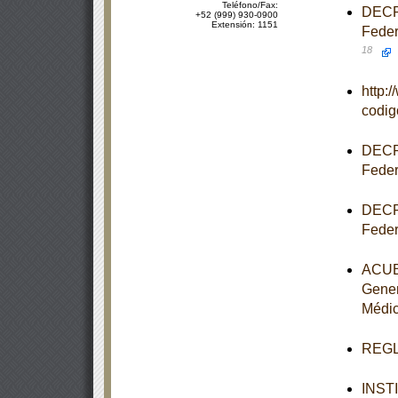
Teléfono/Fax:
DECRE
+52 (999) 930-0900
Extensión: 1151
Feder
18
http:
codi
DECRE
Feder
DECRE
Feder
ACUER
Gener
Médi
REGLA
INST