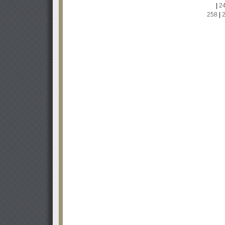
|
2
258
|