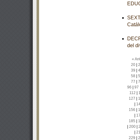
EDU
SEXTA
Catál
DECRE
del d
« Ant
20
|
39
|
58
|
77
|
96
|
97
112
|
127
|
|
1
156
|
|
1
185
|
|
200
|
|
2
229
|