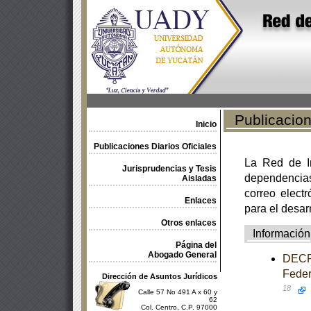
Publicacione
Inicio
Publicaciones Diarios Oficiales
La Red de In
Jurisprudencias y Tesis
dependencia
Aisladas
correo electr
Enlaces
para el desar
Otros enlaces
Información
Página del
Abogado General
DECRE
Feder
Dirección de Asuntos Jurídicos
18
Calle 57 No 491 A x 60 y
62
Col. Centro, C.P. 97000