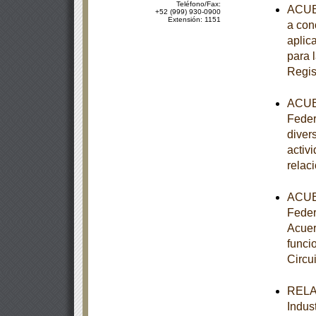
Teléfono/Fax:
ACUER
+52 (999) 930-0900
Extensión: 1151
a con
aplic
para 
Regis
ACUER
Federa
diver
activ
relac
ACUER
Federa
Acuer
funci
Circui
RELAC
Indust