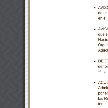
AVISO
del I
en el
AVISO
que s
Nacio
Órgan
Agric
DECRE
denom
07
ACUER
Admin
por e
las R
tercer