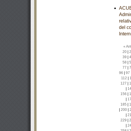
ACUER
Admin
relat
del c
Inter
« Ant
20
|
39
|
58
|
77
|
96
|
97
112
|
127
|
|
1
156
|
|
1
185
|
|
200
|
|
2
229
|
|
2
258
|