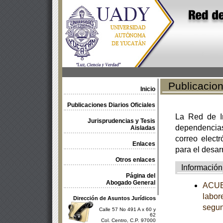
Publicacione
Inicio
Publicaciones Diarios Oficiales
La Red de In
Jurisprudencias y Tesis
dependencia
Aisladas
correo electr
Enlaces
para el desar
Otros enlaces
Información
Página del
Abogado General
ACUER
labor
Dirección de Asuntos Jurídicos
segun
Calle 57 No 491 A x 60 y
62
Col. Centro, C.P. 97000