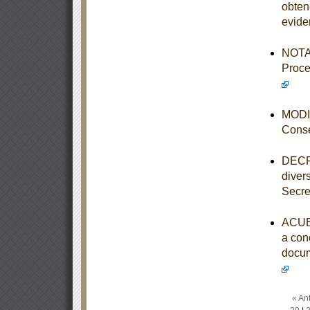
obten
evide
NOTA 
Proce
MODIF
Conse
DECRE
diver
Secre
ACUER
a con
docum
« Ant