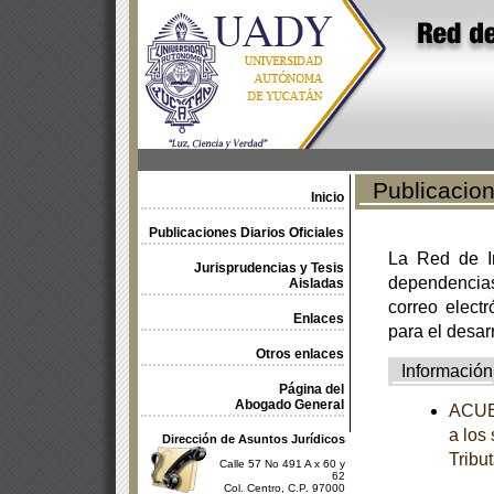
Publicacione
Inicio
Publicaciones Diarios Oficiales
La Red de In
Jurisprudencias y Tesis
dependencia
Aisladas
correo electr
Enlaces
para el desar
Otros enlaces
Información
Página del
Abogado General
ACUER
a los
Dirección de Asuntos Jurídicos
Tribut
Calle 57 No 491 A x 60 y
62
Col. Centro, C.P. 97000