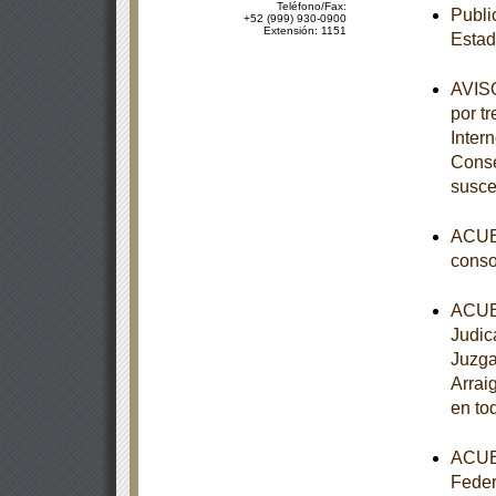
Teléfono/Fax:
Publi
+52 (999) 930-0900
Extensión: 1151
Esta
AVISO
por tr
Inter
Conse
susce
ACUER
conso
ACUER
Judic
Juzga
Arrai
en to
ACUER
Feder