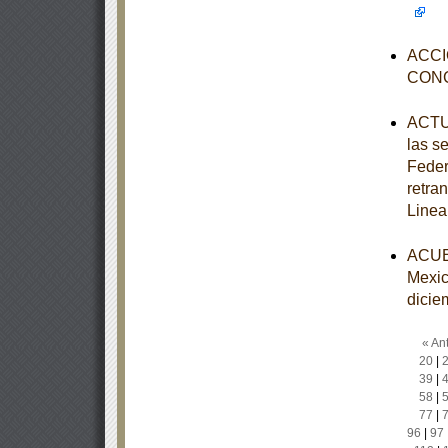
ACCI
CON
ACTUA
las s
Feder
retra
Linea
ACUER
Mexic
dicie
« Ant
20
|
39
|
58
|
77
|
96
|
97