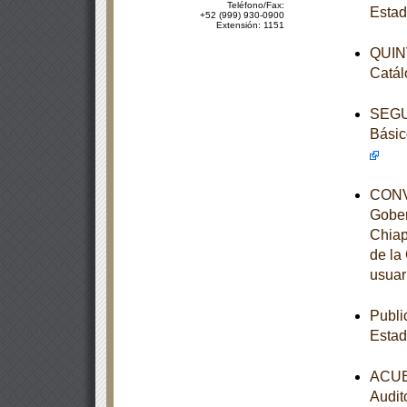
Teléfono/Fax:
Estad
+52 (999) 930-0900
Extensión: 1151
QUINT
Catál
SEGUN
Básic
CONVE
Gober
Chiap
de la
usuar
Publi
Estad
ACUER
Audit