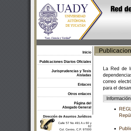
Publicacione
Inicio
Publicaciones Diarios Oficiales
La Red de In
Jurisprudencias y Tesis
dependencia
Aisladas
correo electr
Enlaces
para el desar
Otros enlaces
Información
Página del
Abogado General
REGLA
Repúb
Dirección de Asuntos Jurídicos
Calle 57 No 491 A x 60 y
62
Publi
Col. Centro, C.P. 97000