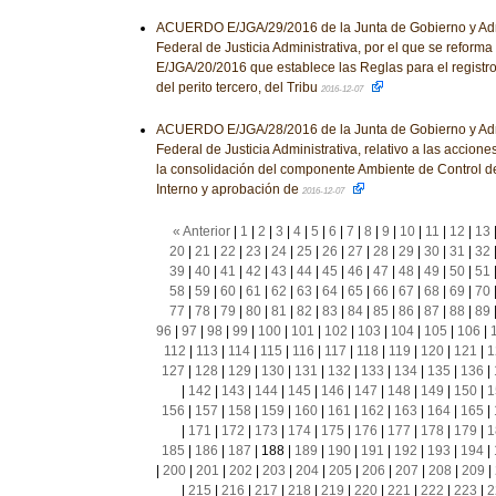
ACUERDO E/JGA/29/2016 de la Junta de Gobierno y Admi
Federal de Justicia Administrativa, por el que se reforma
E/JGA/20/2016 que establece las Reglas para el registro
del perito tercero, del Tribu
2016-12-07
ACUERDO E/JGA/28/2016 de la Junta de Gobierno y Admi
Federal de Justicia Administrativa, relativo a las accio
la consolidación del componente Ambiente de Control de
Interno y aprobación de
2016-12-07
« Anterior
|
1
|
2
|
3
|
4
|
5
|
6
|
7
|
8
|
9
|
10
|
11
|
12
|
13
20
|
21
|
22
|
23
|
24
|
25
|
26
|
27
|
28
|
29
|
30
|
31
|
32
39
|
40
|
41
|
42
|
43
|
44
|
45
|
46
|
47
|
48
|
49
|
50
|
51
58
|
59
|
60
|
61
|
62
|
63
|
64
|
65
|
66
|
67
|
68
|
69
|
70
77
|
78
|
79
|
80
|
81
|
82
|
83
|
84
|
85
|
86
|
87
|
88
|
89
96
|
97
|
98
|
99
|
100
|
101
|
102
|
103
|
104
|
105
|
106
|
112
|
113
|
114
|
115
|
116
|
117
|
118
|
119
|
120
|
121
|
1
127
|
128
|
129
|
130
|
131
|
132
|
133
|
134
|
135
|
136
|
|
142
|
143
|
144
|
145
|
146
|
147
|
148
|
149
|
150
|
1
156
|
157
|
158
|
159
|
160
|
161
|
162
|
163
|
164
|
165
|
|
171
|
172
|
173
|
174
|
175
|
176
|
177
|
178
|
179
|
1
185
|
186
|
187
|
188
|
189
|
190
|
191
|
192
|
193
|
194
|
|
200
|
201
|
202
|
203
|
204
|
205
|
206
|
207
|
208
|
209
|
|
215
|
216
|
217
|
218
|
219
|
220
|
221
|
222
|
223
|
2