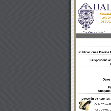
Publicaciones Diarios O
Jurisprudencias
Otros
Pá
Abogado 
Dirección de Asuntos 
Calle 57 No 49
Col. Centro, 