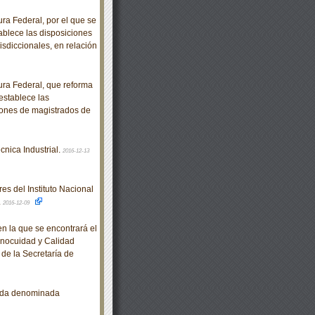
a Federal, por el que se
tablece las disposiciones
isdiccionales, en relación
ra Federal, que reforma
 establece las
iones de magistrados de
nica Industrial.
2016-12-13
es del Instituto Nacional
.
2016-12-09
en la que se encontrará el
Inocuidad y Calidad
de la Secretaría de
arda denominada