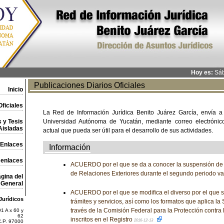
Hoy es:
Sáb
Publicaciones Diarios Oficiales
Inicio
ficiales
La Red de Información Jurídica Benito Juárez García, envía a
 y Tesis
Universidad Autónoma de Yucatán, mediante correo electrónico,
Aisladas
actual que pueda ser útil para el desarrollo de sus actividades.
Enlaces
Información
 enlaces
ACUERDO por el que se da a conocer la suspensión de l
de Relaciones Exteriores durante el segundo periodo v
gina del
General
ACUERDO por el que se modifica el diverso por el que s
Jurídicos
trámites y servicios, así como los formatos que aplica la 
través de la Comisión Federal para la Protección contra 
1 A x 60 y
62
inscritos en el Registro
2016-12-13
C.P. 97000