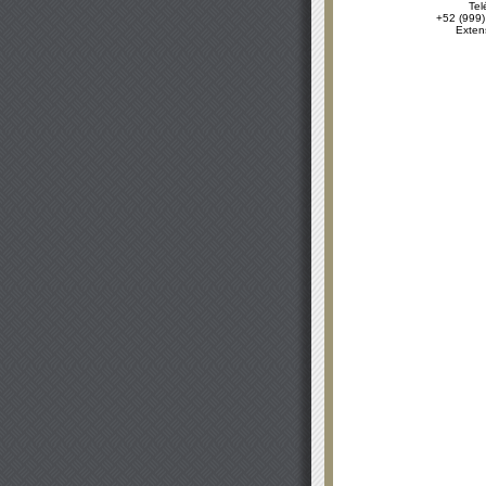
Tel
+52 (999)
Exten