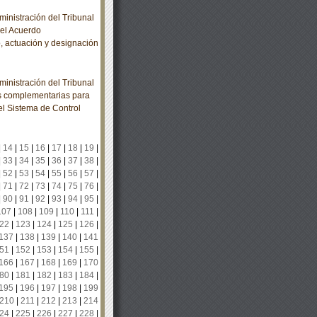
nistración del Tribunal
 el Acuerdo
, actuación y designación
nistración del Tribunal
nes complementarias para
l Sistema de Control
|
14
|
15
|
16
|
17
|
18
|
19
|
|
33
|
34
|
35
|
36
|
37
|
38
|
|
52
|
53
|
54
|
55
|
56
|
57
|
|
71
|
72
|
73
|
74
|
75
|
76
|
|
90
|
91
|
92
|
93
|
94
|
95
|
107
|
108
|
109
|
110
|
111
|
22
|
123
|
124
|
125
|
126
|
137
|
138
|
139
|
140
|
141
51
|
152
|
153
|
154
|
155
|
166
|
167
|
168
|
169
|
170
80
|
181
|
182
|
183
|
184
|
195
|
196
|
197
|
198
|
199
210
|
211
|
212
|
213
|
214
24
|
225
|
226
|
227
|
228
|