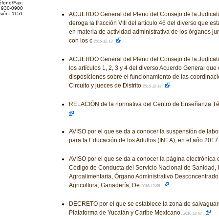
éfono/Fax:
 930-0900
sión: 1151
ACUERDO General del Pleno del Consejo de la Judicatur
deroga la fracción VIII del artículo 46 del diverso que es
en materia de actividad administrativa de los órganos jur
con los c
2016-12-13
ACUERDO General del Pleno del Consejo de la Judicatu
los artículos 1, 2, 3 y 4 del diverso Acuerdo General que
disposiciones sobre el funcionamiento de las coordinac
Circuito y jueces de Distrito
2016-12-13
RELACIÓN de la normativa del Centro de Enseñanza Téc
AVISO por el que se da a conocer la suspensión de labor
para la Educación de los Adultos (INEA), en el año 2017
AVISO por el que se da a conocer la página electrónica 
Código de Conducta del Servicio Nacional de Sanidad, 
Agroalimentaria, Órgano Administrativo Desconcentrado 
Agricultura, Ganadería, De
2016-12-08
DECRETO por el que se establece la zona de salvagu
Plataforma de Yucatán y Caribe Mexicano.
2016-12-07