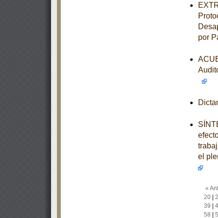
EXTRA
Proto
Desap
por P
ACUER
Audit
Dict
SÍNTE
efect
trabaj
el pl
« Ant
20
|
39
|
58
|