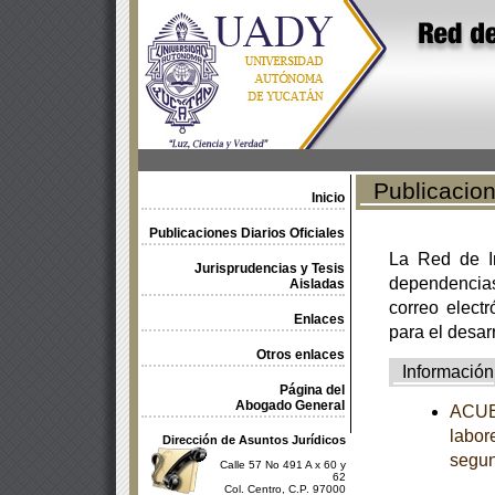
Publicacione
Inicio
Publicaciones Diarios Oficiales
La Red de In
Jurisprudencias y Tesis
dependencia
Aisladas
correo electr
Enlaces
para el desar
Otros enlaces
Información
Página del
Abogado General
ACUER
labor
Dirección de Asuntos Jurídicos
segun
Calle 57 No 491 A x 60 y
62
Col. Centro, C.P. 97000