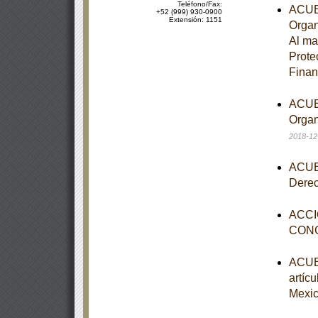
Teléfono/Fax:
ACUER
+52 (999) 930-0900
Extensión: 1151
Organ
Al ma
Prote
Fina
ACUER
Organ
2018-12
ACUER
Dere
ACCI
CON
ACUER
artíc
Mexi