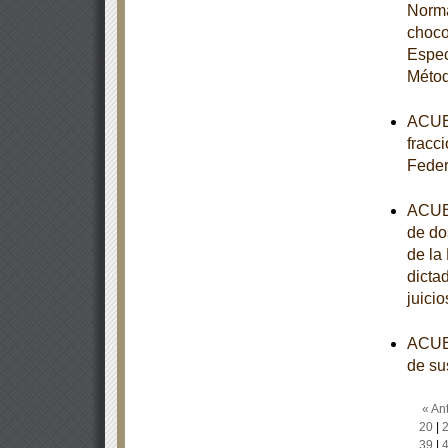
Norma
choco
Espec
Métod
ACUER
fracci
Feder
ACUER
de do
de la
dicta
juici
ACUER
de su
« Ant
20
|
39
|