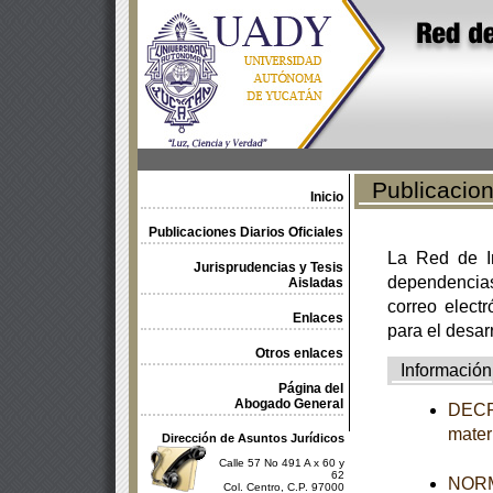
Publicacione
Inicio
Publicaciones Diarios Oficiales
La Red de In
Jurisprudencias y Tesis
dependencia
Aisladas
correo electr
Enlaces
para el desar
Otros enlaces
Información
Página del
Abogado General
DECRE
mater
Dirección de Asuntos Jurídicos
Calle 57 No 491 A x 60 y
62
NORM
Col. Centro, C.P. 97000