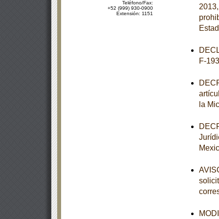
Teléfono/Fax:
2013,
+52 (999) 930-0900
Extensión: 1151
prohi
Estad
DECL
F-193
DECRE
artíc
la Mi
DECRE
Juríd
Mexic
AVISO
solic
corre
MODIF