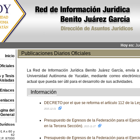
Hoy es:
Jue
Publicaciones Diarios Oficiales
Inicio
ficiales
La Red de Información Jurídica Benito Juárez García, envía a
 y Tesis
Universidad Autónoma de Yucatán, mediante correo electrónico,
Aisladas
actual que pueda ser útil para el desarrollo de sus actividades.
Enlaces
Información
 enlaces
DECRETO por el que se reforma el artículo 112 de la Le
2015-12-01
gina del
General
Presupuesto de Egresos de la Federación para el Ejercic
Jurídicos
en la Tercera Sección).
2015-11-27
1 A x 60 y
62
Presupuesto de Egresos de la Federación para el Ejercic
C.P. 97000