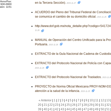
éfono/Fax:
en la Tercera Sección).
2015-11-27
 930-0900
sión: 1151
ACUERDO del Pleno del Tribunal Federal de Conciliación 
se comunica el cambio de su domicilio oficial.
2015-11-26
http://www.dof.gob.mx/nota_detalle.php?codigo=54172
11-26
MANUAL de Operación del Centro Unificado para la Prot
Portuaria.
2015-11-26
EXTRACTO de la Guía Nacional de Cadena de Custodi
EXTRACTO del Protocolo Nacional de Policía con Capac
2015-11-26
EXTRACTO del Protocolo Nacional de Traslados.
2015-11-2
PROYECTO de Norma Oficial Mexicana PROY-NOM-031-
atención a la salud de la infancia.
2015-11-25
« Anterior
|
1
|
2
|
3
|
4
|
5
|
6
|
7
|
8
|
9
|
10
|
11
|
12
|
13
20
|
21
|
22
|
23
|
24
|
25
|
26
|
27
|
28
|
29
|
30
|
31
|
32
39
|
40
|
41
|
42
|
43
|
44
|
45
|
46
|
47
|
48
|
49
|
50
|
51