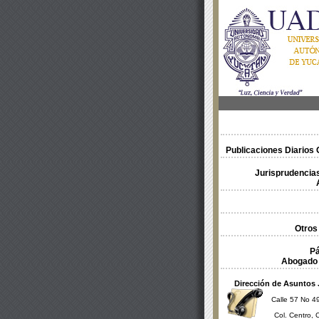
Publicaciones Diarios O
Jurisprudencias
Otros
Pá
Abogado 
Dirección de Asuntos 
Calle 57 No 49
Col. Centro, 