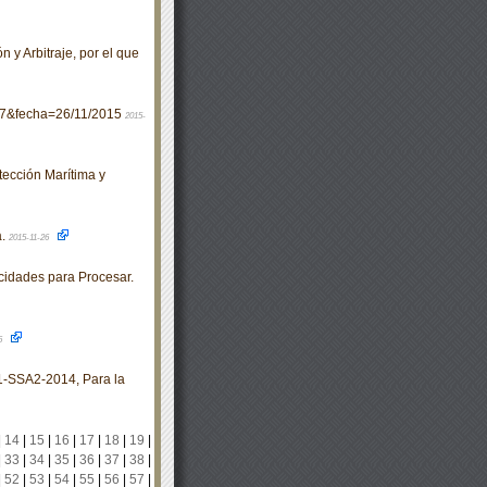
y Arbitraje, por el que
47&fecha=26/11/2015
2015-
ección Marítima y
a.
2015-11-26
idades para Procesar.
6
SSA2-2014, Para la
|
14
|
15
|
16
|
17
|
18
|
19
|
|
33
|
34
|
35
|
36
|
37
|
38
|
|
52
|
53
|
54
|
55
|
56
|
57
|