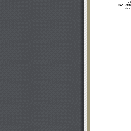
Tel
+52 (999)
Exten