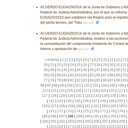
ACUERDO E/JGA/29/2016 de la Junta de Gobierno y Admi
Federal de Justicia Administrativa, por el que se reforma
E/JGA/20/2016 que establece las Reglas para el registro
del perito tercero, del Tribu
2016-12-07
ACUERDO E/JGA/28/2016 de la Junta de Gobierno y Admi
Federal de Justicia Administrativa, relativo a las accio
la consolidación del componente Ambiente de Control de
Interno y aprobación de
2016-12-07
« Anterior
|
1
|
2
|
3
|
4
|
5
|
6
|
7
|
8
|
9
|
10
|
11
|
12
|
13
20
|
21
|
22
|
23
|
24
|
25
|
26
|
27
|
28
|
29
|
30
|
31
|
32
39
|
40
|
41
|
42
|
43
|
44
|
45
|
46
|
47
|
48
|
49
|
50
|
51
58
|
59
|
60
|
61
|
62
|
63
|
64
|
65
|
66
|
67
|
68
|
69
|
70
77
|
78
|
79
|
80
|
81
|
82
|
83
|
84
|
85
|
86
|
87
|
88
|
89
96
|
97
|
98
|
99
|
100
|
101
|
102
|
103
|
104
|
105
|
106
|
112
|
113
|
114
|
115
|
116
|
117
|
118
|
119
|
120
|
121
|
1
127
|
128
|
129
|
130
|
131
|
132
|
133
|
134
|
135
|
136
|
|
142
|
143
|
144
|
145
|
146
|
147
|
148
|
149
|
150
|
1
156
|
157
|
158
|
159
|
160
|
161
|
162
|
163
|
164
|
165
|
|
171
|
172
|
173
|
174
|
175
|
176
|
177
|
178
|
179
|
1
185
|
186
|
187
|
188
|
189
|
190
|
191
|
192
|
193
|
194
|
|
200
|
201
|
202
|
203
|
204
|
205
|
206
|
207
|
208
|
209
|
|
215
|
216
|
217
|
218
|
219
|
220
|
221
|
222
|
223
|
2