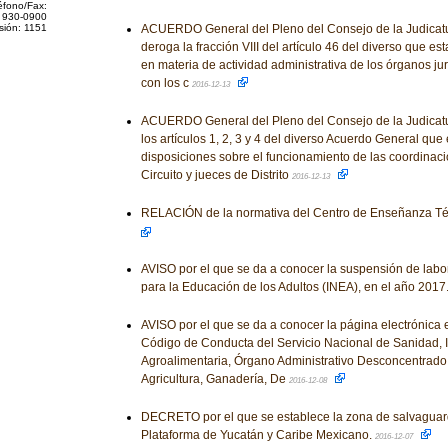
éfono/Fax:
 930-0900
sión: 1151
ACUERDO General del Pleno del Consejo de la Judicatur
deroga la fracción VIII del artículo 46 del diverso que es
en materia de actividad administrativa de los órganos jur
con los c
2016-12-13
ACUERDO General del Pleno del Consejo de la Judicatu
los artículos 1, 2, 3 y 4 del diverso Acuerdo General que
disposiciones sobre el funcionamiento de las coordinac
Circuito y jueces de Distrito
2016-12-13
RELACIÓN de la normativa del Centro de Enseñanza Téc
AVISO por el que se da a conocer la suspensión de labor
para la Educación de los Adultos (INEA), en el año 2017
AVISO por el que se da a conocer la página electrónica 
Código de Conducta del Servicio Nacional de Sanidad, 
Agroalimentaria, Órgano Administrativo Desconcentrado 
Agricultura, Ganadería, De
2016-12-08
DECRETO por el que se establece la zona de salvagu
Plataforma de Yucatán y Caribe Mexicano.
2016-12-07