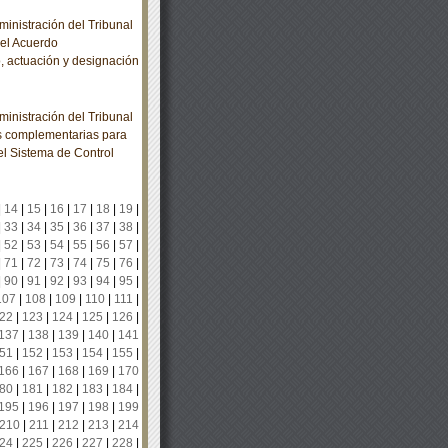
nistración del Tribunal
 el Acuerdo
, actuación y designación
nistración del Tribunal
nes complementarias para
l Sistema de Control
|
14
|
15
|
16
|
17
|
18
|
19
|
|
33
|
34
|
35
|
36
|
37
|
38
|
|
52
|
53
|
54
|
55
|
56
|
57
|
|
71
|
72
|
73
|
74
|
75
|
76
|
|
90
|
91
|
92
|
93
|
94
|
95
|
107
|
108
|
109
|
110
|
111
|
22
|
123
|
124
|
125
|
126
|
137
|
138
|
139
|
140
|
141
51
|
152
|
153
|
154
|
155
|
166
|
167
|
168
|
169
|
170
80
|
181
|
182
|
183
|
184
|
195
|
196
|
197
|
198
|
199
210
|
211
|
212
|
213
|
214
24
|
225
|
226
|
227
|
228
|