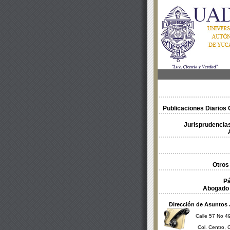
Publicaciones Diarios O
Jurisprudencias
Otros
Pá
Abogado 
Dirección de Asuntos 
Calle 57 No 49
Col. Centro, 