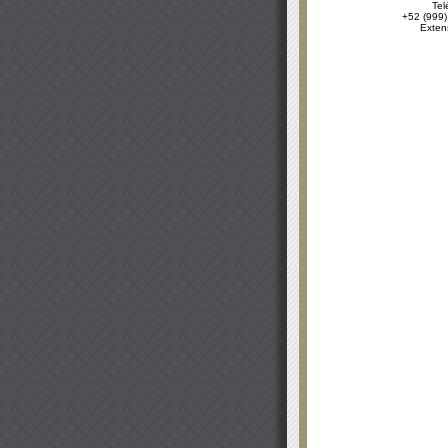
Tel
+52 (999)
Exten