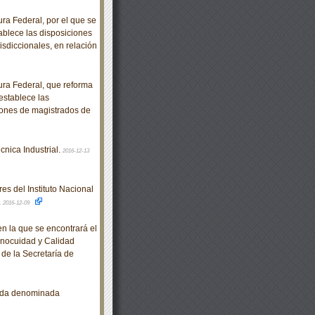
a Federal, por el que se
tablece las disposiciones
isdiccionales, en relación
ra Federal, que reforma
 establece las
iones de magistrados de
nica Industrial.
2016-12-13
es del Instituto Nacional
.
2016-12-09
en la que se encontrará el
Inocuidad y Calidad
de la Secretaría de
arda denominada