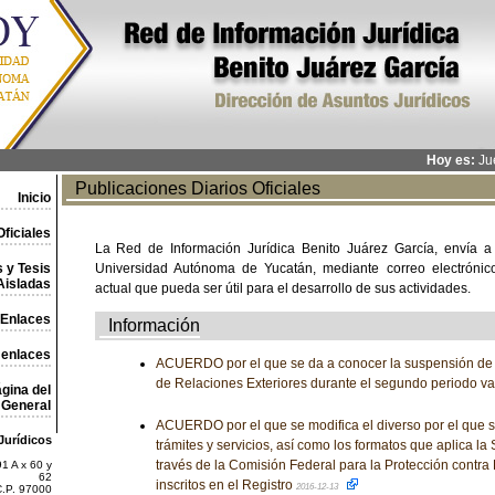
Hoy es:
Jue
Publicaciones Diarios Oficiales
Inicio
ficiales
La Red de Información Jurídica Benito Juárez García, envía a
 y Tesis
Universidad Autónoma de Yucatán, mediante correo electrónico,
Aisladas
actual que pueda ser útil para el desarrollo de sus actividades.
Enlaces
Información
 enlaces
ACUERDO por el que se da a conocer la suspensión de l
de Relaciones Exteriores durante el segundo periodo v
gina del
General
ACUERDO por el que se modifica el diverso por el que s
Jurídicos
trámites y servicios, así como los formatos que aplica la 
través de la Comisión Federal para la Protección contra 
1 A x 60 y
62
inscritos en el Registro
2016-12-13
C.P. 97000