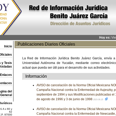
Hoy es:
Vie
Publicaciones Diarios Oficiales
Inicio
ficiales
La Red de Información Jurídica Benito Juárez García, envía a
 y Tesis
Universidad Autónoma de Yucatán, mediante correo electrónico,
Aisladas
actual que pueda ser útil para el desarrollo de sus actividades.
Enlaces
Información
 enlaces
AVISO de cancelación de la Norma Oficial Mexicana 
Campaña Nacional contra la Enfermedad de Aujeszky, pu
gina del
septiembre de 1994 y sus Modificaciones publicadas el 
General
de agosto de 1996 y 3 de junio de 1998
2015-06-25
Jurídicos
AVISO de cancelación de la Norma Oficial Mexicana 
1 A x 60 y
62
Campaña Nacional contra la Enfermedad de Newcastle, 
C.P. 97000