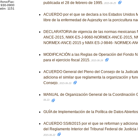
éfono/Fax:
publicada el 28 de febrero de 1995.
2015-06-25
 930-0900
sión: 1151
ACUERDO por el que se declara a los Estados Unidos 
libre de la enfermedad de Aujeszky en la porcicultura na
DECLARATORIA de vigencia de las normas mexicana
ANCE-2015, NMX-ES-J-9060-NORMEX-ANCE-2015, NM
NORMEX-ANCE-2015 y NMX-ES-J-9846- NORMEX-AN
MODIFICACIÓN a las Reglas de Operación del Fondo N
para el ejercicio fiscal 2015.
2015-06-24
ACUERDO General del Pleno del Consejo de la Judicatu
adiciona el similar que reglamenta la organización y fu
Consejo.
2015-06-23
MANUAL de Organización General de la Coordinación 
06-23
GUÍA de Implementación de la Política de Datos Abiertos
ACUERDO SS/8/2015 por el que se reforman y adicionan
del Reglamento Interior del Tribunal Federal de Justicia F
2015-06-22