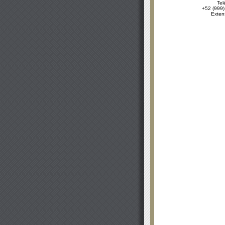
Tel
+52 (999)
Exten