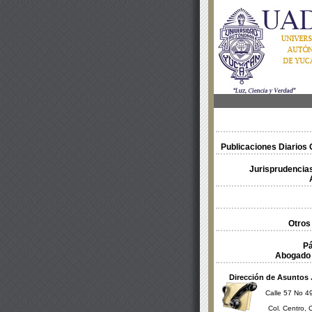
Publicaciones Diarios O
Jurisprudencias
Otros
Pá
Abogado 
Dirección de Asuntos 
Calle 57 No 49
Col. Centro, 