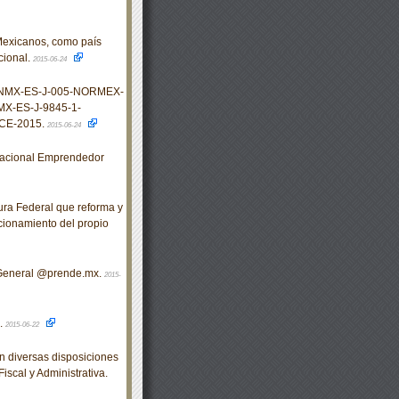
Mexicanos, como país
cional.
2015-06-24
s NMX-ES-J-005-NORMEX-
X-ES-J-9845-1-
CE-2015.
2015-06-24
acional Emprendedor
ra Federal que reforma y
ncionamiento del propio
General @prende.mx.
2015-
.
2015-06-22
 diversas disposiciones
iscal y Administrativa.