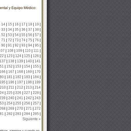
ental y Equipo Médico:
|
14
|
15
|
16
|
17
|
18
|
19
|
|
33
|
34
|
35
|
36
|
37
|
38
|
|
52
|
53
|
54
|
55
|
56
|
57
|
|
71
|
72
|
73
|
74
|
75
|
76
|
|
90
|
91
|
92
|
93
|
94
|
95
|
107
|
108
|
109
|
110
|
111
|
22
|
123
|
124
|
125
|
126
|
137
|
138
|
139
|
140
|
141
51
|
152
|
153
|
154
|
155
|
166
|
167
|
168
|
169
|
170
80
|
181
|
182
|
183
|
184
|
195
|
196
|
197
|
198
|
199
210
|
211
|
212
|
213
|
214
24
|
225
|
226
|
227
|
228
|
239
|
240
|
241
|
242
|
243
53
|
254
|
255
|
256
|
257
|
268
|
269
|
270
|
271
|
272
81
|
282
|
283
|
284
|
285
|
Siguiente »
tivos, siempre y cuando no