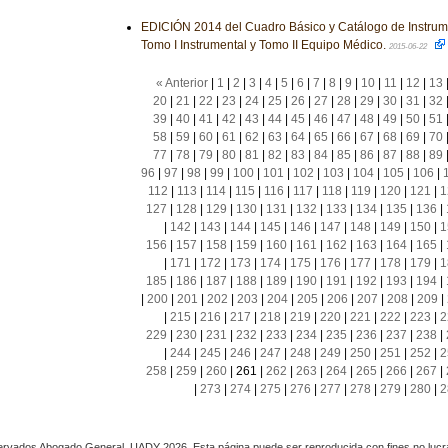
EDICIÓN 2014 del Cuadro Básico y Catálogo de Instrum
Tomo I Instrumental y Tomo II Equipo Médico.
2015-06-22
« Anterior
|
1
|
2
|
3
|
4
|
5
|
6
|
7
|
8
|
9
|
10
|
11
|
12
|
13
20
|
21
|
22
|
23
|
24
|
25
|
26
|
27
|
28
|
29
|
30
|
31
|
32
39
|
40
|
41
|
42
|
43
|
44
|
45
|
46
|
47
|
48
|
49
|
50
|
51
58
|
59
|
60
|
61
|
62
|
63
|
64
|
65
|
66
|
67
|
68
|
69
|
70
77
|
78
|
79
|
80
|
81
|
82
|
83
|
84
|
85
|
86
|
87
|
88
|
89
96
|
97
|
98
|
99
|
100
|
101
|
102
|
103
|
104
|
105
|
106
|
112
|
113
|
114
|
115
|
116
|
117
|
118
|
119
|
120
|
121
|
1
127
|
128
|
129
|
130
|
131
|
132
|
133
|
134
|
135
|
136
|
|
142
|
143
|
144
|
145
|
146
|
147
|
148
|
149
|
150
|
1
156
|
157
|
158
|
159
|
160
|
161
|
162
|
163
|
164
|
165
|
|
171
|
172
|
173
|
174
|
175
|
176
|
177
|
178
|
179
|
1
185
|
186
|
187
|
188
|
189
|
190
|
191
|
192
|
193
|
194
|
|
200
|
201
|
202
|
203
|
204
|
205
|
206
|
207
|
208
|
209
|
|
215
|
216
|
217
|
218
|
219
|
220
|
221
|
222
|
223
|
2
229
|
230
|
231
|
232
|
233
|
234
|
235
|
236
|
237
|
238
|
|
244
|
245
|
246
|
247
|
248
|
249
|
250
|
251
|
252
|
2
258
|
259
|
260
|
261
|
262
|
263
|
264
|
265
|
266
|
267
|
|
273
|
274
|
275
|
276
|
277
|
278
|
279
|
280
|
2
rvados Abogado General, UADY 2026. Esta página puede ser reproducida con fines no lucra