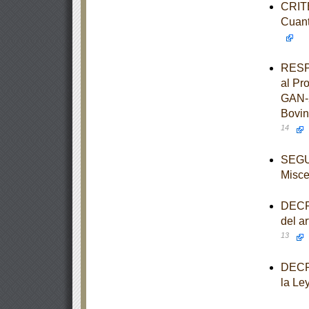
CRITE
Cuant
RESPU
al Pr
GAN-2
Bovin
14
SEGUN
Misce
DECRE
del a
13
DECRE
la Le