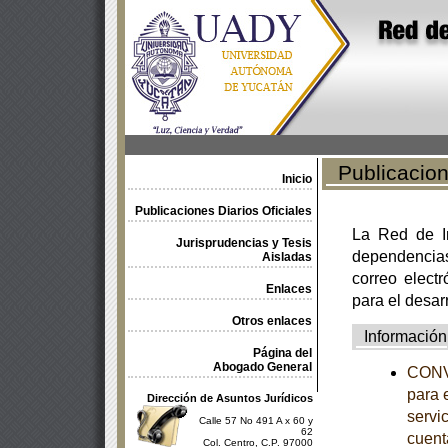
Publicacione
Inicio
Publicaciones Diarios Oficiales
La Red de In
Jurisprudencias y Tesis
dependencia
Aisladas
correo electr
Enlaces
para el desar
Otros enlaces
Información
Página del
Abogado General
CONVO
para 
Dirección de Asuntos Jurídicos
servic
Calle 57 No 491 A x 60 y
62
cuent
Col. Centro, C.P. 97000