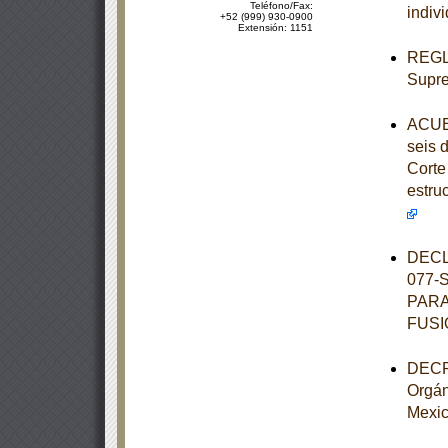
Teléfono/Fax:
indiv
+52 (999) 930-0900
Extensión: 1151
REGLA
Supre
ACUER
seis 
Corte 
estru
DECL
077-
PARA
FUSI
DECRE
Orgán
Mexi