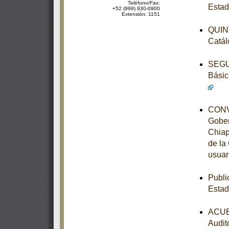
Teléfono/Fax:
Estad
+52 (999) 930-0900
Extensión: 1151
QUINT
Catál
SEGUN
Básic
CONVE
Gober
Chiap
de la
usuar
Publi
Estad
ACUER
Audit