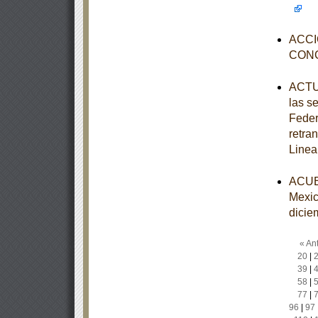
ACCI
CON
ACTUA
las s
Feder
retra
Linea
ACUER
Mexic
dicie
« Ant
20
|
39
|
58
|
77
|
96
|
97