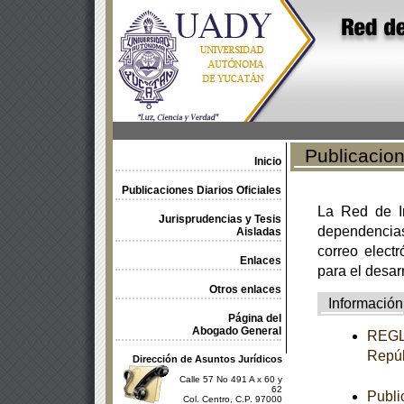
Publicacione
Inicio
Publicaciones Diarios Oficiales
La Red de In
Jurisprudencias y Tesis
dependencia
Aisladas
correo electr
Enlaces
para el desar
Otros enlaces
Información
Página del
Abogado General
REGLA
Repúb
Dirección de Asuntos Jurídicos
Calle 57 No 491 A x 60 y
62
Publi
Col. Centro, C.P. 97000