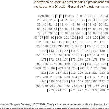
electrónica de los títulos profesionales o grados académ
registro ante la Dirección General de Profesiones.
2018-04-
« Anterior
|
1
|
2
|
3
|
4
|
5
|
6
|
7
|
8
|
9
|
10
|
11
|
12
|
13
20
|
21
|
22
|
23
|
24
|
25
|
26
|
27
|
28
|
29
|
30
|
31
|
32
39
|
40
|
41
|
42
|
43
|
44
|
45
|
46
|
47
|
48
|
49
|
50
|
51
58
|
59
|
60
|
61
|
62
|
63
|
64
|
65
|
66
|
67
|
68
|
69
|
70
77
|
78
|
79
|
80
|
81
|
82
|
83
|
84
|
85
|
86
|
87
|
88
|
89
96
|
97
|
98
|
99
|
100
|
101
|
102
|
103
|
104
|
105
|
106
|
112
|
113
|
114
|
115
|
116
|
117
|
118
|
119
|
120
|
121
|
1
127
|
128
|
129
|
130
|
131
|
132
|
133
|
134
|
135
|
136
|
|
142
|
143
|
144
|
145
|
146
|
147
|
148
|
149
|
150
|
1
156
|
157
|
158
|
159
|
160
|
161
|
162
|
163
|
164
|
165
|
|
171
|
172
|
173
|
174
|
175
|
176
|
177
|
178
|
179
|
1
185
|
186
|
187
|
188
|
189
|
190
|
191
|
192
|
193
|
194
|
|
200
|
201
|
202
|
203
|
204
|
205
|
206
|
207
|
208
|
209
|
|
215
|
216
|
217
|
218
|
219
|
220
|
221
|
222
|
223
|
2
229
|
230
|
231
|
232
|
233
|
234
|
235
|
236
|
237
|
238
|
|
244
|
245
|
246
|
247
|
248
|
249
|
250
|
251
|
252
|
2
258
|
259
|
260
|
261
|
262
|
263
|
264
|
265
|
266
|
267
|
|
273
|
274
|
275
|
276
|
277
|
278
|
279
|
280
|
2
rvados Abogado General, UADY 2026. Esta página puede ser reproducida con fines no lucra
 la fuente completa y su dirección electrónica, de otra forma requiere permiso previo por escrito