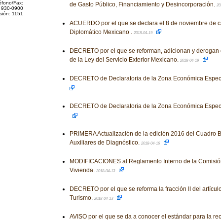
éfono/Fax:
de Gasto Público, Financiamiento y Desincorporación.
20
 930-0900
sión: 1151
ACUERDO por el que se declara el 8 de noviembre de c
Diplomático Mexicano .
2018-04-19
DECRETO por el que se reforman, adicionan y derogan 
de la Ley del Servicio Exterior Mexicano.
2018-04-19
DECRETO de Declaratoria de la Zona Económica Espec
DECRETO de Declaratoria de la Zona Económica Espe
PRIMERA Actualización de la edición 2016 del Cuadro B
Auxiliares de Diagnóstico.
2018-04-16
MODIFICACIONES al Reglamento Interno de la Comisión 
Vivienda.
2018-04-13
DECRETO por el que se reforma la fracción II del artícul
Turismo.
2018-04-13
AVISO por el que se da a conocer el estándar para la re