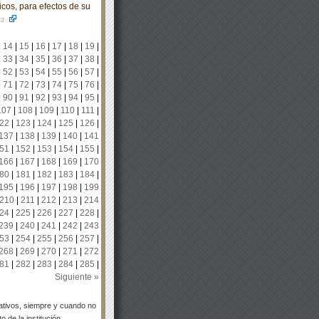
icos, para efectos de su
13
|
14
|
15
|
16
|
17
|
18
|
19
|
|
33
|
34
|
35
|
36
|
37
|
38
|
|
52
|
53
|
54
|
55
|
56
|
57
|
|
71
|
72
|
73
|
74
|
75
|
76
|
|
90
|
91
|
92
|
93
|
94
|
95
|
107
|
108
|
109
|
110
|
111
|
22
|
123
|
124
|
125
|
126
|
137
|
138
|
139
|
140
|
141
51
|
152
|
153
|
154
|
155
|
166
|
167
|
168
|
169
|
170
80
|
181
|
182
|
183
|
184
|
195
|
196
|
197
|
198
|
199
210
|
211
|
212
|
213
|
214
24
|
225
|
226
|
227
|
228
|
239
|
240
|
241
|
242
|
243
53
|
254
|
255
|
256
|
257
|
268
|
269
|
270
|
271
|
272
81
|
282
|
283
|
284
|
285
|
Siguiente »
tivos, siempre y cuando no
 de la institución.