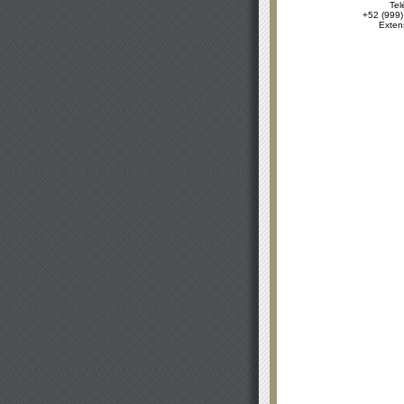
Tel
+52 (999)
Exten