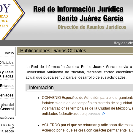
Hoy es:
Vie
Publicaciones Diarios Oficiales
Inicio
ficiales
La Red de Información Jurídica Benito Juárez García, envía a
 y Tesis
Universidad Autónoma de Yucatán, mediante correo electrónico,
Aisladas
actual que pueda ser útil para el desarrollo de sus actividades.
Enlaces
Información
 enlaces
CONVENIO Específico de Adhesión para el otorgamiento 
fortalecimiento del desempeño en materia de seguridad 
gina del
y demarcaciones territoriales de la Ciudad de México y, 
General
entidades federativas que ej
2018-04-20
Jurídicos
ACUERDO por el que se reforman y adicionan diversas d
1 A x 60 y
62
Acuerdo por el que se crea con carácter permanente la C
C.P. 97000