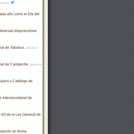
18-04-19
ada año como el Día del
diversas disposiciones
ial de Tabasco.
2018-04-18
cial de Campeche.
2018-04-18
ásico y Catálogo de
Intersecretarial de
o 63 de la Ley General de
cepción en forma