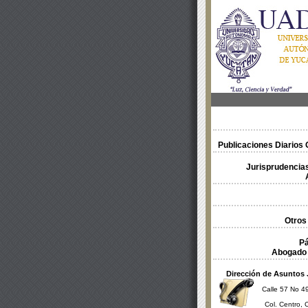
Publicaciones Diarios O
Jurisprudencias
Otros
Pá
Abogado 
Dirección de Asuntos 
Calle 57 No 49
Col. Centro, 