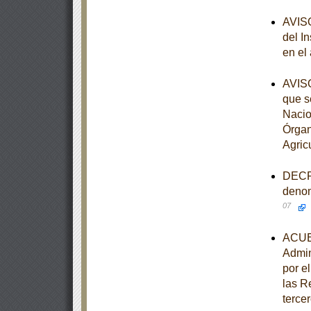
AVISO
del I
en el
AVISO
que s
Nacio
Órgan
Agric
DECRE
denom
07
ACUER
Admin
por e
las R
tercer