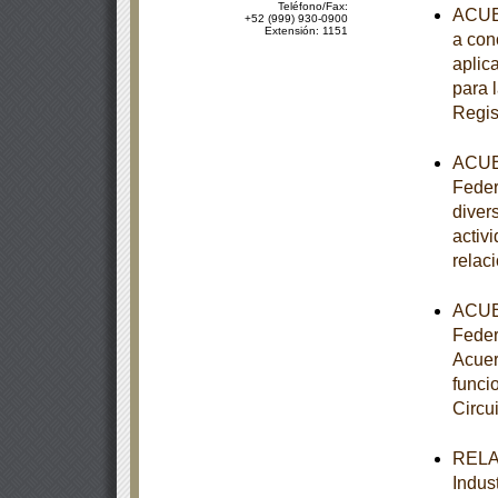
Teléfono/Fax:
ACUER
+52 (999) 930-0900
Extensión: 1151
a con
aplic
para 
Regis
ACUER
Federa
diver
activ
relac
ACUER
Federa
Acuer
funci
Circui
RELAC
Indust