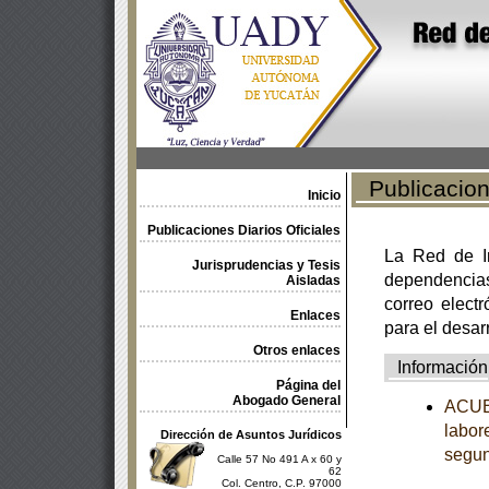
Publicacione
Inicio
Publicaciones Diarios Oficiales
La Red de In
Jurisprudencias y Tesis
dependencia
Aisladas
correo electr
Enlaces
para el desar
Otros enlaces
Información
Página del
Abogado General
ACUER
labor
Dirección de Asuntos Jurídicos
segun
Calle 57 No 491 A x 60 y
62
Col. Centro, C.P. 97000