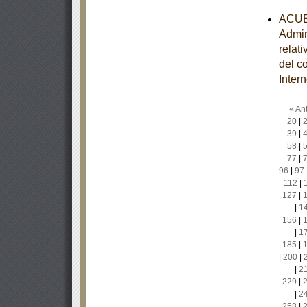
ACUER
Admin
relat
del c
Inter
« Ant
20
|
39
|
58
|
77
|
96
|
97
112
|
127
|
|
1
156
|
|
1
185
|
|
200
|
|
2
229
|
|
2
258
|