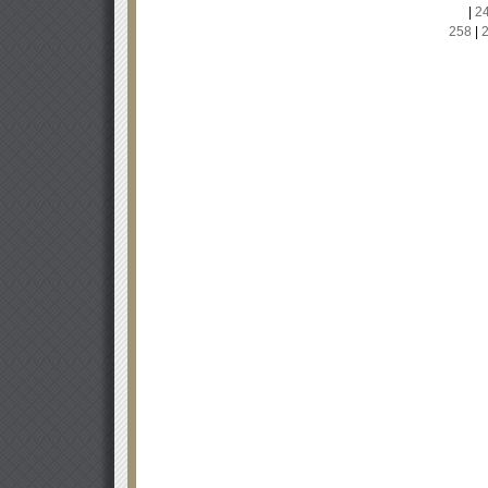
|
2
258
|