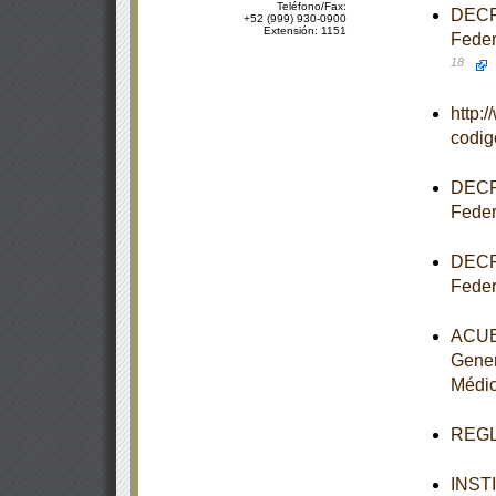
Teléfono/Fax:
DECRE
+52 (999) 930-0900
Extensión: 1151
Feder
18
http:
codi
DECRE
Feder
DECRE
Feder
ACUER
Gener
Médi
REGLA
INST