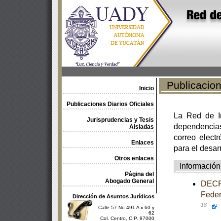
Publicacione
Inicio
Publicaciones Diarios Oficiales
La Red de In
Jurisprudencias y Tesis
dependencia
Aisladas
correo electr
Enlaces
para el desar
Otros enlaces
Información
Página del
Abogado General
DECRE
Feder
Dirección de Asuntos Jurídicos
18
Calle 57 No 491 A x 60 y
62
Col. Centro, C.P. 97000