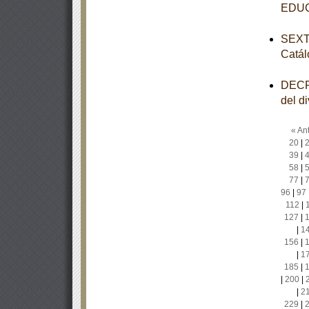
EDU
SEXTA
Catál
DECRE
del d
« Ant
20
|
39
|
58
|
77
|
96
|
97
112
|
127
|
|
1
156
|
|
1
185
|
|
200
|
|
2
229
|