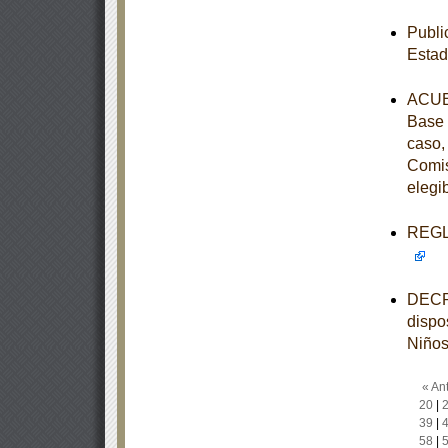
Publi
Estad
ACUER
Base 
caso,
Comis
elegi
REGLA
DECRE
dispo
Niños
« Ant
20
|
39
|
58
|