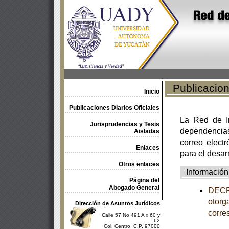
Publicacione
Inicio
Publicaciones Diarios Oficiales
La Red de In
Jurisprudencias y Tesis
dependencia
Aisladas
correo electr
Enlaces
para el desar
Otros enlaces
Información
Página del
Abogado General
DECRE
otorg
Dirección de Asuntos Jurídicos
corre
Calle 57 No 491 A x 60 y
62
Col. Centro, C.P. 97000