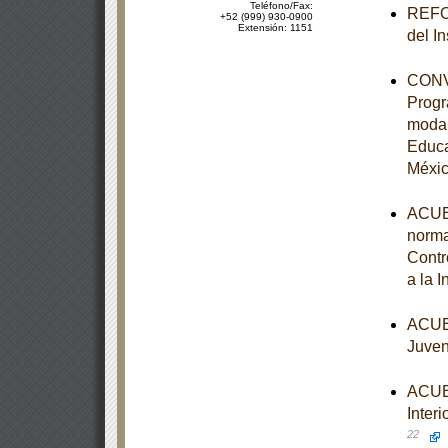
Teléfono/Fax:
REFOR
+52 (999) 930-0900
Extensión: 1151
del I
CONVE
Progr
modal
Educa
Méxi
ACUER
norma
Contr
a la 
ACUER
Juven
ACUER
Interi
22