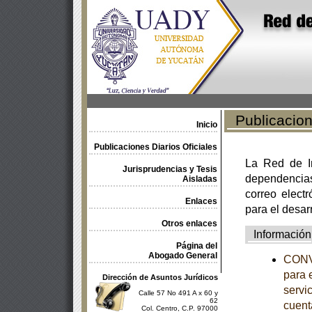
Publicacione
Inicio
Publicaciones Diarios Oficiales
La Red de In
Jurisprudencias y Tesis
dependencia
Aisladas
correo electr
Enlaces
para el desar
Otros enlaces
Información
Página del
Abogado General
CONVO
para 
Dirección de Asuntos Jurídicos
servic
Calle 57 No 491 A x 60 y
62
cuent
Col. Centro, C.P. 97000