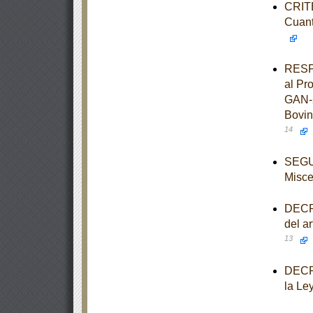
CRITE
Cuant
RESPU
al Pr
GAN-2
Bovin
14
SEGUN
Misce
DECRE
del a
13
DECRE
la Le