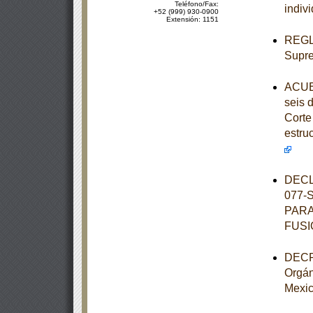
Teléfono/Fax:
indiv
+52 (999) 930-0900
Extensión: 1151
REGLA
Supre
ACUER
seis 
Corte 
estru
DECL
077-
PARA
FUSI
DECRE
Orgán
Mexi