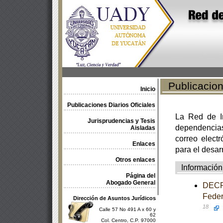
Publicacione
Inicio
Publicaciones Diarios Oficiales
La Red de In
Jurisprudencias y Tesis
dependencia
Aisladas
correo electr
Enlaces
para el desar
Otros enlaces
Información
Página del
Abogado General
DECRE
Feder
Dirección de Asuntos Jurídicos
18
Calle 57 No 491 A x 60 y
62
Col. Centro, C.P. 97000