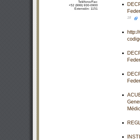
Teléfono/Fax:
DECRE
+52 (999) 930-0900
Extensión: 1151
Feder
18
http:
codi
DECRE
Feder
DECRE
Feder
ACUER
Gener
Médi
REGLA
INST