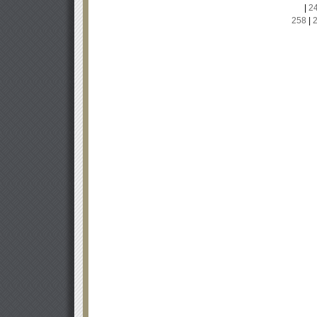
|
2
258
|