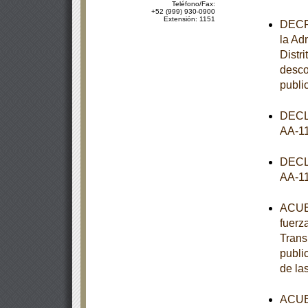
Teléfono/Fax:
+52 (999) 930-0900
Extensión: 1151
DECRE
la Ad
Distr
desco
publi
DECL
AA-1
DECL
AA-1
ACUER
fuerz
Trans
publi
de la
ACUER