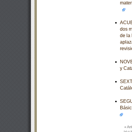
mater
ACUER
dos m
de la
aplaz
revis
NOVEN
y Cat
SEXTA
Catál
SEGUN
Básic
« Ant