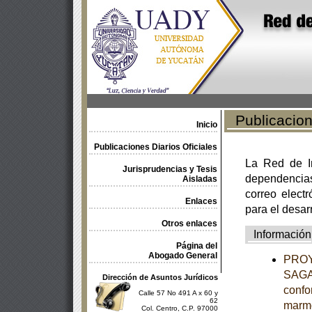
Publicacione
Inicio
Publicaciones Diarios Oficiales
La Red de In
Jurisprudencias y Tesis
dependencia
Aisladas
correo electr
Enlaces
para el desar
Otros enlaces
Información
Página del
Abogado General
PROY
SAGAR
Dirección de Asuntos Jurídicos
confo
Calle 57 No 491 A x 60 y
62
marm
Col. Centro, C.P. 97000