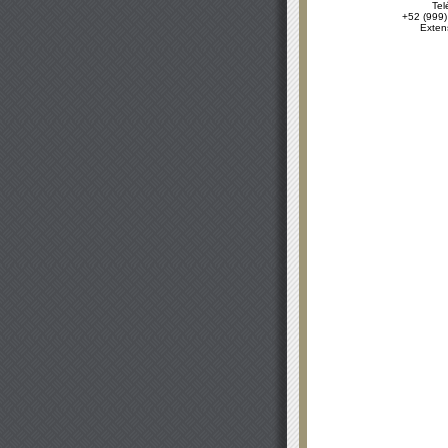
Tel
+52 (999)
Exten