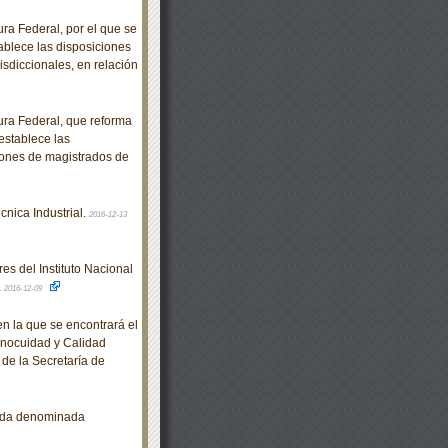
a Federal, por el que se
tablece las disposiciones
isdiccionales, en relación
ra Federal, que reforma
 establece las
iones de magistrados de
nica Industrial.
2016-12-13
es del Instituto Nacional
.
2016-12-09
en la que se encontrará el
Inocuidad y Calidad
de la Secretaría de
arda denominada