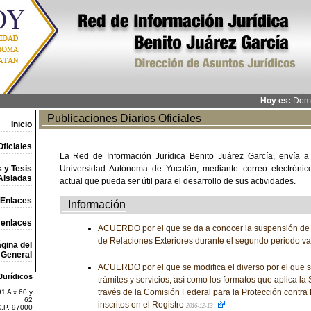
Hoy es:
Domi
Publicaciones Diarios Oficiales
Inicio
ficiales
La Red de Información Jurídica Benito Juárez García, envía a
 y Tesis
Universidad Autónoma de Yucatán, mediante correo electrónico,
Aisladas
actual que pueda ser útil para el desarrollo de sus actividades.
Enlaces
Información
 enlaces
ACUERDO por el que se da a conocer la suspensión de l
de Relaciones Exteriores durante el segundo periodo v
gina del
General
ACUERDO por el que se modifica el diverso por el que s
Jurídicos
trámites y servicios, así como los formatos que aplica la 
través de la Comisión Federal para la Protección contra 
1 A x 60 y
62
inscritos en el Registro
2016-12-13
C.P. 97000