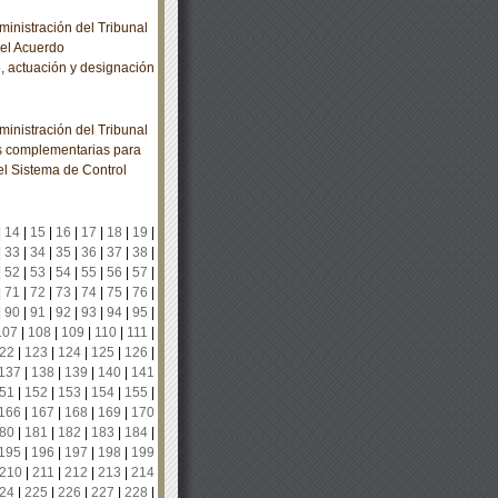
nistración del Tribunal
 el Acuerdo
, actuación y designación
nistración del Tribunal
nes complementarias para
l Sistema de Control
|
14
|
15
|
16
|
17
|
18
|
19
|
|
33
|
34
|
35
|
36
|
37
|
38
|
|
52
|
53
|
54
|
55
|
56
|
57
|
|
71
|
72
|
73
|
74
|
75
|
76
|
|
90
|
91
|
92
|
93
|
94
|
95
|
107
|
108
|
109
|
110
|
111
|
22
|
123
|
124
|
125
|
126
|
137
|
138
|
139
|
140
|
141
51
|
152
|
153
|
154
|
155
|
166
|
167
|
168
|
169
|
170
80
|
181
|
182
|
183
|
184
|
195
|
196
|
197
|
198
|
199
210
|
211
|
212
|
213
|
214
24
|
225
|
226
|
227
|
228
|