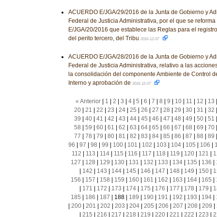
ACUERDO E/JGA/29/2016 de la Junta de Gobierno y Admi
Federal de Justicia Administrativa, por el que se reforma
E/JGA/20/2016 que establece las Reglas para el registro
del perito tercero, del Tribu
2016-12-07
ACUERDO E/JGA/28/2016 de la Junta de Gobierno y Admi
Federal de Justicia Administrativa, relativo a las accio
la consolidación del componente Ambiente de Control de
Interno y aprobación de
2016-12-07
« Anterior
|
1
|
2
|
3
|
4
|
5
|
6
|
7
|
8
|
9
|
10
|
11
|
12
|
13
20
|
21
|
22
|
23
|
24
|
25
|
26
|
27
|
28
|
29
|
30
|
31
|
32
39
|
40
|
41
|
42
|
43
|
44
|
45
|
46
|
47
|
48
|
49
|
50
|
51
58
|
59
|
60
|
61
|
62
|
63
|
64
|
65
|
66
|
67
|
68
|
69
|
70
77
|
78
|
79
|
80
|
81
|
82
|
83
|
84
|
85
|
86
|
87
|
88
|
89
96
|
97
|
98
|
99
|
100
|
101
|
102
|
103
|
104
|
105
|
106
|
112
|
113
|
114
|
115
|
116
|
117
|
118
|
119
|
120
|
121
|
1
127
|
128
|
129
|
130
|
131
|
132
|
133
|
134
|
135
|
136
|
|
142
|
143
|
144
|
145
|
146
|
147
|
148
|
149
|
150
|
1
156
|
157
|
158
|
159
|
160
|
161
|
162
|
163
|
164
|
165
|
|
171
|
172
|
173
|
174
|
175
|
176
|
177
|
178
|
179
|
1
185
|
186
|
187
|
188
|
189
|
190
|
191
|
192
|
193
|
194
|
|
200
|
201
|
202
|
203
|
204
|
205
|
206
|
207
|
208
|
209
|
|
215
|
216
|
217
|
218
|
219
|
220
|
221
|
222
|
223
|
2