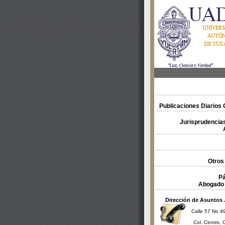
Publicaciones Diarios O
Jurisprudencias
Otros
Pá
Abogado 
Dirección de Asuntos 
Calle 57 No 49
Col. Centro, 