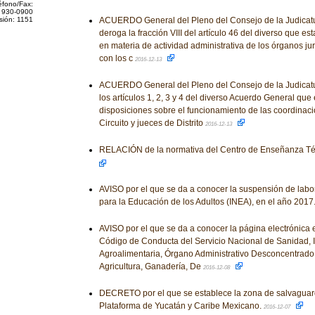
éfono/Fax:
 930-0900
sión: 1151
ACUERDO General del Pleno del Consejo de la Judicatur
deroga la fracción VIII del artículo 46 del diverso que es
en materia de actividad administrativa de los órganos jur
con los c
2016-12-13
ACUERDO General del Pleno del Consejo de la Judicatu
los artículos 1, 2, 3 y 4 del diverso Acuerdo General que
disposiciones sobre el funcionamiento de las coordinac
Circuito y jueces de Distrito
2016-12-13
RELACIÓN de la normativa del Centro de Enseñanza Téc
AVISO por el que se da a conocer la suspensión de labor
para la Educación de los Adultos (INEA), en el año 2017
AVISO por el que se da a conocer la página electrónica 
Código de Conducta del Servicio Nacional de Sanidad, 
Agroalimentaria, Órgano Administrativo Desconcentrado 
Agricultura, Ganadería, De
2016-12-08
DECRETO por el que se establece la zona de salvagu
Plataforma de Yucatán y Caribe Mexicano.
2016-12-07