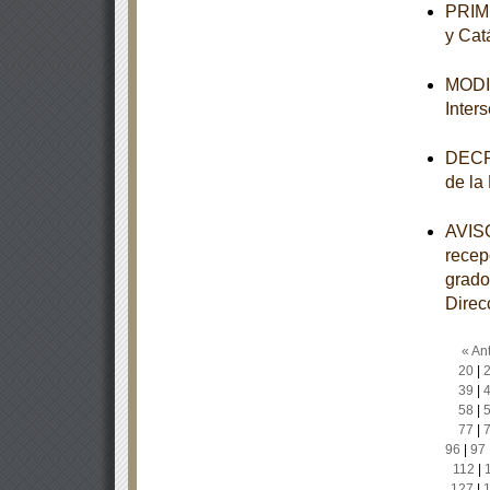
PRIME
y Cat
MODIF
Inter
DECRE
de la
AVISO
recep
grado
Direc
« Ant
20
|
39
|
58
|
77
|
96
|
97
112
|
127
|