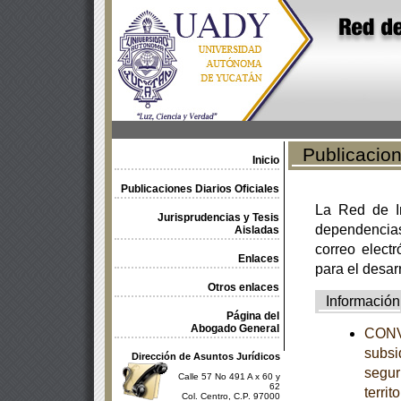
Publicacione
Inicio
Publicaciones Diarios Oficiales
La Red de In
Jurisprudencias y Tesis
dependencia
Aisladas
correo electr
Enlaces
para el desar
Otros enlaces
Información
Página del
Abogado General
CONVE
subsi
Dirección de Asuntos Jurídicos
segur
Calle 57 No 491 A x 60 y
62
territ
Col. Centro, C.P. 97000