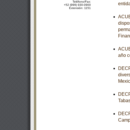
Teléfono/Fax:
entid
+52 (999) 930-0900
Extensión: 1151
ACUER
dispo
perma
Finan
ACUER
año c
DECRE
diver
Mexi
DECRE
Taba
DECRE
Camp