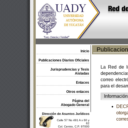
Publicacione
Inicio
Publicaciones Diarios Oficiales
La Red de In
Jurisprudencias y Tesis
dependencia
Aisladas
correo electr
Enlaces
para el desar
Otros enlaces
Información
Página del
Abogado General
DECRE
otorg
Dirección de Asuntos Jurídicos
corre
Calle 57 No 491 A x 60 y
62
Col. Centro, C.P. 97000