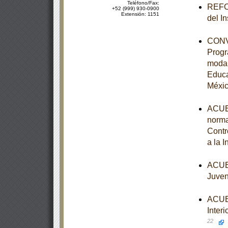
Teléfono/Fax:
REFOR
+52 (999) 930-0900
Extensión: 1151
del I
CONVE
Progr
modal
Educa
Méxi
ACUER
norma
Contr
a la 
ACUER
Juven
ACUER
Interi
22