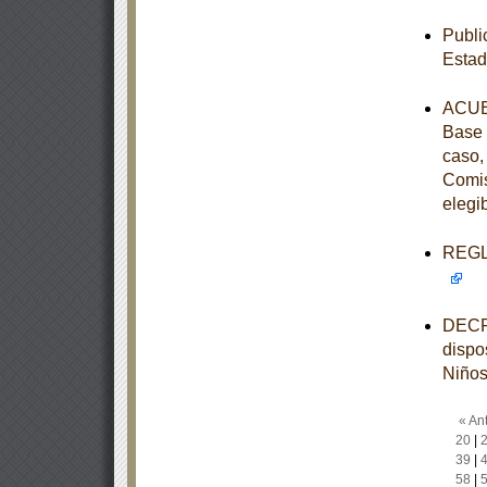
Publi
Estad
ACUER
Base 
caso,
Comis
elegi
REGLA
DECRE
dispo
Niños
« Ant
20
|
39
|
58
|