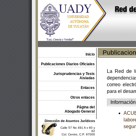
Publicacione
Inicio
Publicaciones Diarios Oficiales
La Red de In
Jurisprudencias y Tesis
dependencia
Aisladas
correo electr
Enlaces
para el desar
Otros enlaces
Información
Página del
Abogado General
ACUER
labor
Dirección de Asuntos Jurídicos
segun
Calle 57 No 491 A x 60 y
62
Col. Centro, C.P. 97000