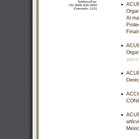
Teléfono/Fax:
ACUER
+52 (999) 930-0900
Extensión: 1151
Organ
Al ma
Prote
Fina
ACUER
Organ
2018-12
ACUER
Dere
ACCI
CON
ACUER
artíc
Mexi