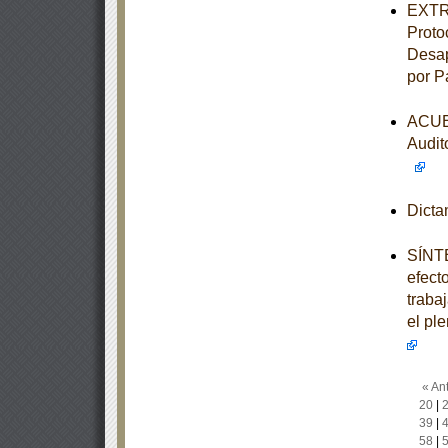
EXTRA
Proto
Desap
por P
ACUER
Audit
Dict
SÍNTE
efect
trabaj
el pl
« Ant
20
|
39
|
58
|