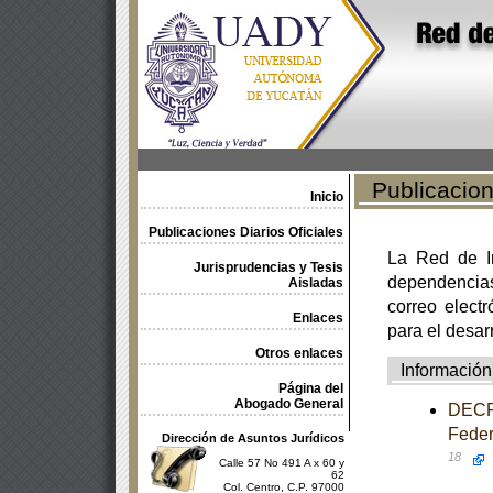
Publicacione
Inicio
Publicaciones Diarios Oficiales
La Red de In
Jurisprudencias y Tesis
dependencia
Aisladas
correo electr
Enlaces
para el desar
Otros enlaces
Información
Página del
Abogado General
DECRE
Feder
Dirección de Asuntos Jurídicos
18
Calle 57 No 491 A x 60 y
62
Col. Centro, C.P. 97000