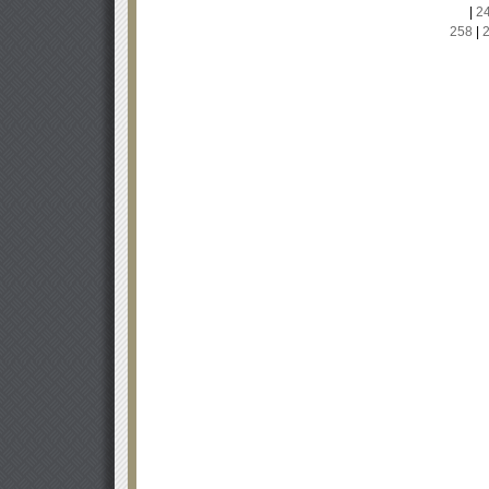
|
2
258
|