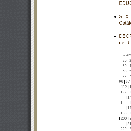
EDU
SEXTA
Catál
DECRE
del d
« Ant
20
|
39
|
58
|
77
|
96
|
97
112
|
127
|
|
1
156
|
|
1
185
|
|
200
|
|
2
229
|