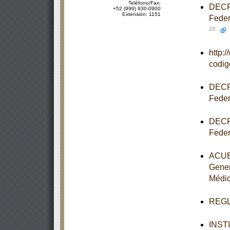
Teléfono/Fax:
DECRE
+52 (999) 930-0900
Extensión: 1151
Feder
18
http:
codi
DECRE
Feder
DECRE
Feder
ACUER
Gener
Médi
REGLA
INST