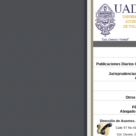
Publicaciones Diarios O
Jurisprudencias
Otros
Pá
Abogado 
Dirección de Asuntos 
Calle 57 No 49
Col. Centro, 