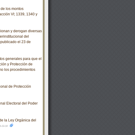
 de los montos
racción VI; 1339, 1340 y
cionan y derogan diversas
rinstitucional del
publicado el 23 de
os generales para que el
ción y Protección de
omo los procedimientos
onal de Protección
al Electoral del Poder
de la Ley Orgánica del
6-03-04