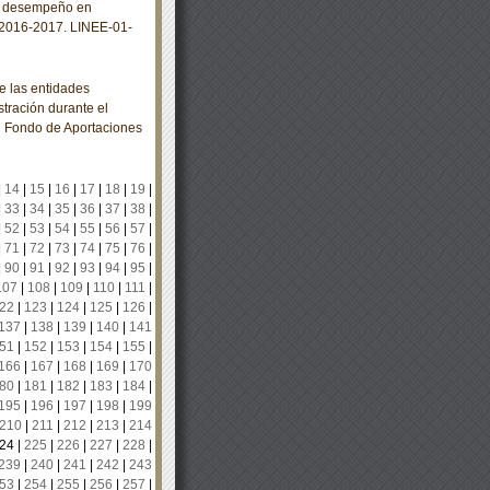
el desempeño en
r 2016-2017. LINEE-01-
e las entidades
stración durante el
al Fondo de Aportaciones
|
14
|
15
|
16
|
17
|
18
|
19
|
|
33
|
34
|
35
|
36
|
37
|
38
|
|
52
|
53
|
54
|
55
|
56
|
57
|
|
71
|
72
|
73
|
74
|
75
|
76
|
|
90
|
91
|
92
|
93
|
94
|
95
|
107
|
108
|
109
|
110
|
111
|
22
|
123
|
124
|
125
|
126
|
137
|
138
|
139
|
140
|
141
51
|
152
|
153
|
154
|
155
|
166
|
167
|
168
|
169
|
170
80
|
181
|
182
|
183
|
184
|
195
|
196
|
197
|
198
|
199
210
|
211
|
212
|
213
|
214
24
|
225
|
226
|
227
|
228
|
239
|
240
|
241
|
242
|
243
53
|
254
|
255
|
256
|
257
|