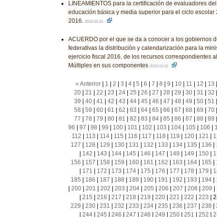
LINEAMIENTOS para la certificación de evaluadores d
educación básica y media superior para el ciclo escola
2016.
2016-03-01
ACUERDO por el que se da a conocer a los gobiernos d
federativas la distribución y calendarización para la mini
ejercicio fiscal 2016, de los recursos correspondientes 
Múltiples en sus componentes
2016-03-01
« Anterior
|
1
|
2
|
3
|
4
|
5
|
6
|
7
|
8
|
9
|
10
|
11
|
12
|
13
20
|
21
|
22
|
23
|
24
|
25
|
26
|
27
|
28
|
29
|
30
|
31
|
32
39
|
40
|
41
|
42
|
43
|
44
|
45
|
46
|
47
|
48
|
49
|
50
|
51
58
|
59
|
60
|
61
|
62
|
63
|
64
|
65
|
66
|
67
|
68
|
69
|
70
77
|
78
|
79
|
80
|
81
|
82
|
83
|
84
|
85
|
86
|
87
|
88
|
89
96
|
97
|
98
|
99
|
100
|
101
|
102
|
103
|
104
|
105
|
106
|
112
|
113
|
114
|
115
|
116
|
117
|
118
|
119
|
120
|
121
|
1
127
|
128
|
129
|
130
|
131
|
132
|
133
|
134
|
135
|
136
|
|
142
|
143
|
144
|
145
|
146
|
147
|
148
|
149
|
150
|
1
156
|
157
|
158
|
159
|
160
|
161
|
162
|
163
|
164
|
165
|
|
171
|
172
|
173
|
174
|
175
|
176
|
177
|
178
|
179
|
1
185
|
186
|
187
|
188
|
189
|
190
|
191
|
192
|
193
|
194
|
|
200
|
201
|
202
|
203
|
204
|
205
|
206
|
207
|
208
|
209
|
|
215
|
216
|
217
|
218
|
219
|
220
|
221
|
222
|
223
|
2
229
|
230
|
231
|
232
|
233
|
234
|
235
|
236
|
237
|
238
|
|
244
|
245
|
246
|
247
|
248
|
249
|
250
|
251
|
252
|
2