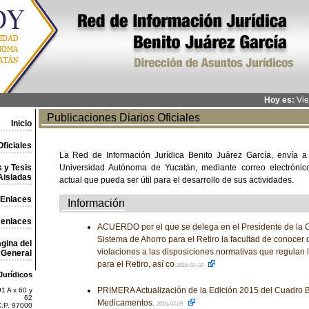
Hoy es:
Vie
Publicaciones Diarios Oficiales
Inicio
ficiales
La Red de Información Jurídica Benito Juárez García, envía a
 y Tesis
Universidad Autónoma de Yucatán, mediante correo electrónico,
Aisladas
actual que pueda ser útil para el desarrollo de sus actividades.
Enlaces
Información
 enlaces
ACUERDO por el que se delega en el Presidente de la 
Sistema de Ahorro para el Retiro la facultad de conocer 
gina del
violaciones a las disposiciones normativas que regulan 
General
para el Retiro, así co
2016-03-10
Jurídicos
PRIMERA Actualización de la Edición 2015 del Cuadro B
1 A x 60 y
62
Medicamentos.
2016-03-09
C.P. 97000