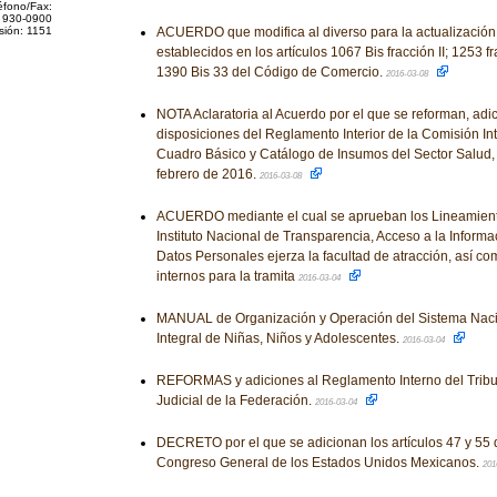
éfono/Fax:
 930-0900
sión: 1151
ACUERDO que modifica al diverso para la actualización
establecidos en los artículos 1067 Bis fracción II; 1253 f
1390 Bis 33 del Código de Comercio.
2016-03-08
NOTA Aclaratoria al Acuerdo por el que se reforman, adi
disposiciones del Reglamento Interior de la Comisión Inte
Cuadro Básico y Catálogo de Insumos del Sector Salud, 
febrero de 2016.
2016-03-08
ACUERDO mediante el cual se aprueban los Lineamient
Instituto Nacional de Transparencia, Acceso a la Informa
Datos Personales ejerza la facultad de atracción, así c
internos para la tramita
2016-03-04
MANUAL de Organización y Operación del Sistema Naci
Integral de Niñas, Niños y Adolescentes.
2016-03-04
REFORMAS y adiciones al Reglamento Interno del Tribun
Judicial de la Federación.
2016-03-04
DECRETO por el que se adicionan los artículos 47 y 55 
Congreso General de los Estados Unidos Mexicanos.
201