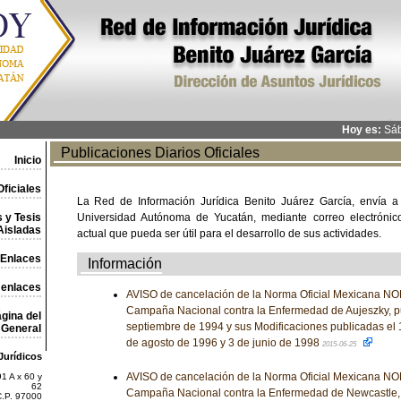
Hoy es:
Sáb
Publicaciones Diarios Oficiales
Inicio
ficiales
La Red de Información Jurídica Benito Juárez García, envía a
 y Tesis
Universidad Autónoma de Yucatán, mediante correo electrónico,
Aisladas
actual que pueda ser útil para el desarrollo de sus actividades.
Enlaces
Información
 enlaces
AVISO de cancelación de la Norma Oficial Mexicana 
Campaña Nacional contra la Enfermedad de Aujeszky, pu
gina del
septiembre de 1994 y sus Modificaciones publicadas el 
General
de agosto de 1996 y 3 de junio de 1998
2015-06-25
Jurídicos
AVISO de cancelación de la Norma Oficial Mexicana 
1 A x 60 y
62
Campaña Nacional contra la Enfermedad de Newcastle, 
C.P. 97000