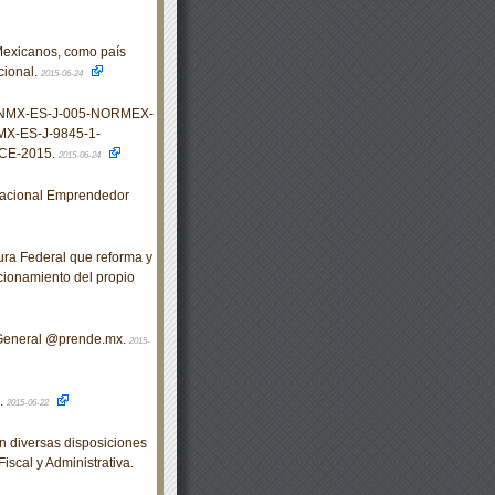
Mexicanos, como país
cional.
2015-06-24
s NMX-ES-J-005-NORMEX-
X-ES-J-9845-1-
CE-2015.
2015-06-24
acional Emprendedor
ra Federal que reforma y
ncionamiento del propio
General @prende.mx.
2015-
.
2015-06-22
 diversas disposiciones
iscal y Administrativa.