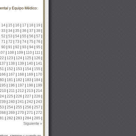
ental y Equipo Médico:
|
14
|
15
|
16
|
17
|
18
|
19
|
|
33
|
34
|
35
|
36
|
37
|
38
|
|
52
|
53
|
54
|
55
|
56
|
57
|
|
71
|
72
|
73
|
74
|
75
|
76
|
|
90
|
91
|
92
|
93
|
94
|
95
|
107
|
108
|
109
|
110
|
111
|
22
|
123
|
124
|
125
|
126
|
137
|
138
|
139
|
140
|
141
51
|
152
|
153
|
154
|
155
|
166
|
167
|
168
|
169
|
170
80
|
181
|
182
|
183
|
184
|
195
|
196
|
197
|
198
|
199
210
|
211
|
212
|
213
|
214
24
|
225
|
226
|
227
|
228
|
239
|
240
|
241
|
242
|
243
53
|
254
|
255
|
256
|
257
|
268
|
269
|
270
|
271
|
272
81
|
282
|
283
|
284
|
285
|
Siguiente »
tivos, siempre y cuando no