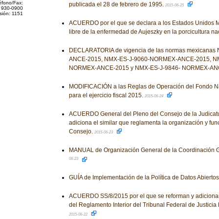
éfono/Fax:
publicada el 28 de febrero de 1995.
2015-06-25
 930-0900
sión: 1151
ACUERDO por el que se declara a los Estados Unidos 
libre de la enfermedad de Aujeszky en la porcicultura na
DECLARATORIA de vigencia de las normas mexicana
ANCE-2015, NMX-ES-J-9060-NORMEX-ANCE-2015, NM
NORMEX-ANCE-2015 y NMX-ES-J-9846- NORMEX-AN
MODIFICACIÓN a las Reglas de Operación del Fondo N
para el ejercicio fiscal 2015.
2015-06-24
ACUERDO General del Pleno del Consejo de la Judicatu
adiciona el similar que reglamenta la organización y fu
Consejo.
2015-06-23
MANUAL de Organización General de la Coordinación 
06-23
GUÍA de Implementación de la Política de Datos Abiertos
ACUERDO SS/8/2015 por el que se reforman y adicionan
del Reglamento Interior del Tribunal Federal de Justicia F
2015-06-22