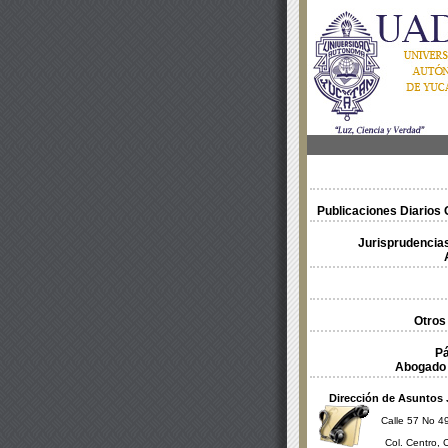
Publicaciones Diarios O
Jurisprudencias
Otros
Pá
Abogado 
Dirección de Asuntos 
Calle 57 No 49
Col. Centro, 