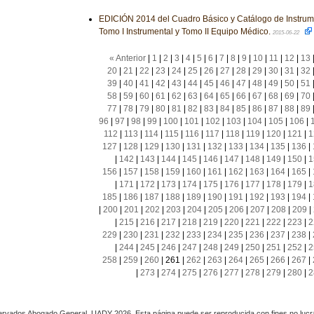
EDICIÓN 2014 del Cuadro Básico y Catálogo de Instrum
Tomo I Instrumental y Tomo II Equipo Médico.
2015-06-22
« Anterior
|
1
|
2
|
3
|
4
|
5
|
6
|
7
|
8
|
9
|
10
|
11
|
12
|
13
20
|
21
|
22
|
23
|
24
|
25
|
26
|
27
|
28
|
29
|
30
|
31
|
32
39
|
40
|
41
|
42
|
43
|
44
|
45
|
46
|
47
|
48
|
49
|
50
|
51
58
|
59
|
60
|
61
|
62
|
63
|
64
|
65
|
66
|
67
|
68
|
69
|
70
77
|
78
|
79
|
80
|
81
|
82
|
83
|
84
|
85
|
86
|
87
|
88
|
89
96
|
97
|
98
|
99
|
100
|
101
|
102
|
103
|
104
|
105
|
106
|
112
|
113
|
114
|
115
|
116
|
117
|
118
|
119
|
120
|
121
|
1
127
|
128
|
129
|
130
|
131
|
132
|
133
|
134
|
135
|
136
|
|
142
|
143
|
144
|
145
|
146
|
147
|
148
|
149
|
150
|
1
156
|
157
|
158
|
159
|
160
|
161
|
162
|
163
|
164
|
165
|
|
171
|
172
|
173
|
174
|
175
|
176
|
177
|
178
|
179
|
1
185
|
186
|
187
|
188
|
189
|
190
|
191
|
192
|
193
|
194
|
|
200
|
201
|
202
|
203
|
204
|
205
|
206
|
207
|
208
|
209
|
|
215
|
216
|
217
|
218
|
219
|
220
|
221
|
222
|
223
|
2
229
|
230
|
231
|
232
|
233
|
234
|
235
|
236
|
237
|
238
|
|
244
|
245
|
246
|
247
|
248
|
249
|
250
|
251
|
252
|
2
258
|
259
|
260
|
261
|
262
|
263
|
264
|
265
|
266
|
267
|
|
273
|
274
|
275
|
276
|
277
|
278
|
279
|
280
|
2
rvados Abogado General, UADY 2026. Esta página puede ser reproducida con fines no lucra