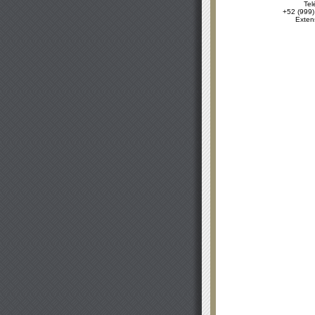
Tel
+52 (999)
Exten