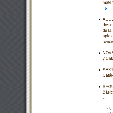
mater
ACUER
dos m
de la
aplaz
revis
NOVEN
y Cat
SEXTA
Catál
SEGUN
Básic
« Ant