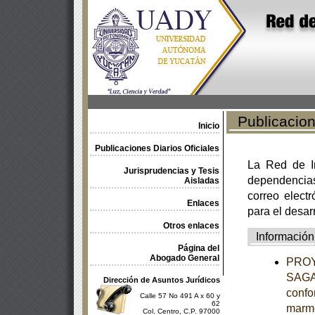
Publicacione
Inicio
Publicaciones Diarios Oficiales
La Red de In
Jurisprudencias y Tesis
dependencia
Aisladas
correo electr
Enlaces
para el desar
Otros enlaces
Información
Página del
Abogado General
PROY
SAGAR
Dirección de Asuntos Jurídicos
confo
Calle 57 No 491 A x 60 y
62
marm
Col. Centro, C.P. 97000