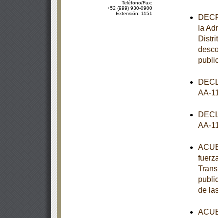
Teléfono/Fax:
+52 (999) 930-0900
Extensión: 1151
DECRE
la Ad
Distr
desco
publi
DECL
AA-1
DECL
AA-1
ACUER
fuerz
Trans
publi
de la
ACUER