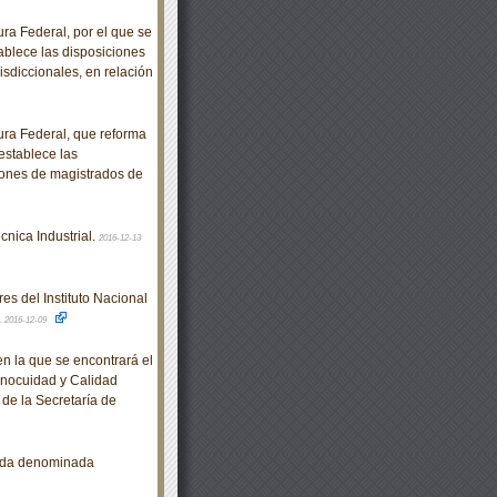
a Federal, por el que se
tablece las disposiciones
isdiccionales, en relación
ra Federal, que reforma
 establece las
iones de magistrados de
nica Industrial.
2016-12-13
es del Instituto Nacional
.
2016-12-09
en la que se encontrará el
Inocuidad y Calidad
de la Secretaría de
arda denominada