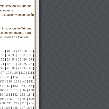
nistración del Tribunal
 el Acuerdo
, actuación y designación
nistración del Tribunal
nes complementarias para
l Sistema de Control
|
14
|
15
|
16
|
17
|
18
|
19
|
|
33
|
34
|
35
|
36
|
37
|
38
|
|
52
|
53
|
54
|
55
|
56
|
57
|
|
71
|
72
|
73
|
74
|
75
|
76
|
|
90
|
91
|
92
|
93
|
94
|
95
|
107
|
108
|
109
|
110
|
111
|
22
|
123
|
124
|
125
|
126
|
137
|
138
|
139
|
140
|
141
51
|
152
|
153
|
154
|
155
|
166
|
167
|
168
|
169
|
170
80
|
181
|
182
|
183
|
184
|
195
|
196
|
197
|
198
|
199
210
|
211
|
212
|
213
|
214
24
|
225
|
226
|
227
|
228
|