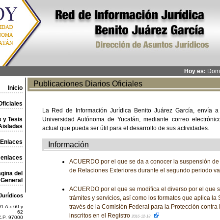
Hoy es:
Domi
Publicaciones Diarios Oficiales
Inicio
ficiales
La Red de Información Jurídica Benito Juárez García, envía a
 y Tesis
Universidad Autónoma de Yucatán, mediante correo electrónico,
Aisladas
actual que pueda ser útil para el desarrollo de sus actividades.
Enlaces
Información
 enlaces
ACUERDO por el que se da a conocer la suspensión de l
de Relaciones Exteriores durante el segundo periodo v
gina del
General
ACUERDO por el que se modifica el diverso por el que s
Jurídicos
trámites y servicios, así como los formatos que aplica la 
través de la Comisión Federal para la Protección contra 
1 A x 60 y
62
inscritos en el Registro
2016-12-13
C.P. 97000