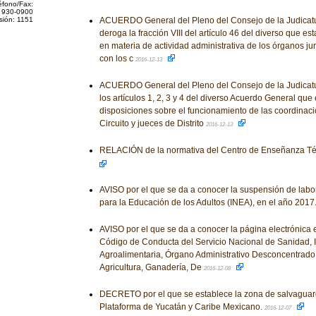
éfono/Fax:
 930-0900
sión: 1151
ACUERDO General del Pleno del Consejo de la Judicatur
deroga la fracción VIII del artículo 46 del diverso que es
en materia de actividad administrativa de los órganos jur
con los c
2016-12-13
ACUERDO General del Pleno del Consejo de la Judicatu
los artículos 1, 2, 3 y 4 del diverso Acuerdo General que
disposiciones sobre el funcionamiento de las coordinac
Circuito y jueces de Distrito
2016-12-13
RELACIÓN de la normativa del Centro de Enseñanza Téc
AVISO por el que se da a conocer la suspensión de labor
para la Educación de los Adultos (INEA), en el año 2017
AVISO por el que se da a conocer la página electrónica 
Código de Conducta del Servicio Nacional de Sanidad, 
Agroalimentaria, Órgano Administrativo Desconcentrado 
Agricultura, Ganadería, De
2016-12-08
DECRETO por el que se establece la zona de salvagu
Plataforma de Yucatán y Caribe Mexicano.
2016-12-07