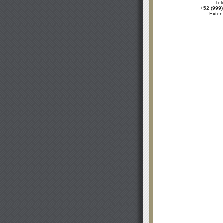
Tel
+52 (999)
Exten