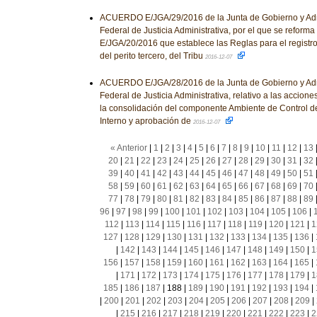
ACUERDO E/JGA/29/2016 de la Junta de Gobierno y Admi
Federal de Justicia Administrativa, por el que se reforma
E/JGA/20/2016 que establece las Reglas para el registro
del perito tercero, del Tribu
2016-12-07
ACUERDO E/JGA/28/2016 de la Junta de Gobierno y Admi
Federal de Justicia Administrativa, relativo a las accio
la consolidación del componente Ambiente de Control de
Interno y aprobación de
2016-12-07
« Anterior
|
1
|
2
|
3
|
4
|
5
|
6
|
7
|
8
|
9
|
10
|
11
|
12
|
13
20
|
21
|
22
|
23
|
24
|
25
|
26
|
27
|
28
|
29
|
30
|
31
|
32
39
|
40
|
41
|
42
|
43
|
44
|
45
|
46
|
47
|
48
|
49
|
50
|
51
58
|
59
|
60
|
61
|
62
|
63
|
64
|
65
|
66
|
67
|
68
|
69
|
70
77
|
78
|
79
|
80
|
81
|
82
|
83
|
84
|
85
|
86
|
87
|
88
|
89
96
|
97
|
98
|
99
|
100
|
101
|
102
|
103
|
104
|
105
|
106
|
112
|
113
|
114
|
115
|
116
|
117
|
118
|
119
|
120
|
121
|
1
127
|
128
|
129
|
130
|
131
|
132
|
133
|
134
|
135
|
136
|
|
142
|
143
|
144
|
145
|
146
|
147
|
148
|
149
|
150
|
1
156
|
157
|
158
|
159
|
160
|
161
|
162
|
163
|
164
|
165
|
|
171
|
172
|
173
|
174
|
175
|
176
|
177
|
178
|
179
|
1
185
|
186
|
187
|
188
|
189
|
190
|
191
|
192
|
193
|
194
|
|
200
|
201
|
202
|
203
|
204
|
205
|
206
|
207
|
208
|
209
|
|
215
|
216
|
217
|
218
|
219
|
220
|
221
|
222
|
223
|
2