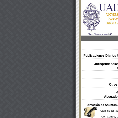
Publicaciones Diarios O
Jurisprudencias
Otros
Pá
Abogado 
Dirección de Asuntos 
Calle 57 No 49
Col. Centro, 