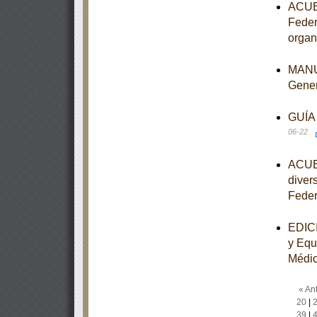
ACUER
Feder
organ
MANUA
Gene
GUÍA 
06-22
ACUER
diver
Feder
EDICI
y Equ
Médi
« Ant
20
|
39
|