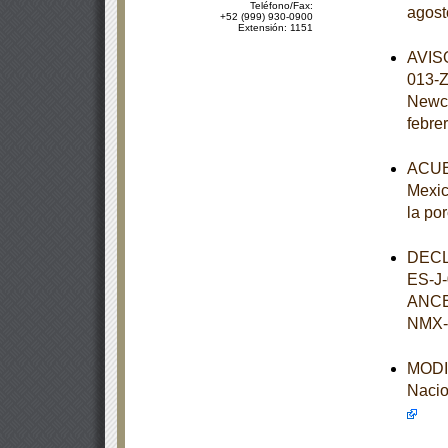
Teléfono/Fax:
agost
+52 (999) 930-0900
Extensión: 1151
AVISO
013-Z
Newca
febre
ACUER
Mexic
la po
DECL
ES-J
ANCE
NMX-
MODIF
Nacio