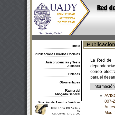
Publicacione
Inicio
Publicaciones Diarios Oficiales
La Red de In
Jurisprudencias y Tesis
dependencia
Aisladas
correo electr
Enlaces
para el desar
Otros enlaces
Información
Página del
Abogado General
AVISO
007-Z
Dirección de Asuntos Jurídicos
Aujes
Calle 57 No 491 A x 60 y
62
Modif
Col. Centro, C.P. 97000