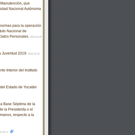
e Manutención, que
rsidad Nacional Autónoma
normas para la operación
ituto Nacional de
 Datos Personales.
2019-10-24
a Juventud 2019.
2019-10-22
 Interior del Instituto
o del Estado de Yucatán
a Base Séptima de la
de la Presidenta o el
manos, respecto a la
9-10-17