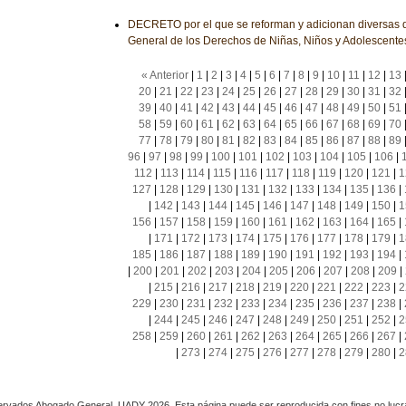
DECRETO por el que se reforman y adicionan diversas d
General de los Derechos de Niñas, Niños y Adolescente
« Anterior
|
1
|
2
|
3
|
4
|
5
|
6
|
7
|
8
|
9
|
10
|
11
|
12
|
13
20
|
21
|
22
|
23
|
24
|
25
|
26
|
27
|
28
|
29
|
30
|
31
|
32
39
|
40
|
41
|
42
|
43
|
44
|
45
|
46
|
47
|
48
|
49
|
50
|
51
58
|
59
|
60
|
61
|
62
|
63
|
64
|
65
|
66
|
67
|
68
|
69
|
70
77
|
78
|
79
|
80
|
81
|
82
|
83
|
84
|
85
|
86
|
87
|
88
|
89
96
|
97
|
98
|
99
|
100
|
101
|
102
|
103
|
104
|
105
|
106
|
112
|
113
|
114
|
115
|
116
|
117
|
118
|
119
|
120
|
121
|
1
127
|
128
|
129
|
130
|
131
|
132
|
133
|
134
|
135
|
136
|
|
142
|
143
|
144
|
145
|
146
|
147
|
148
|
149
|
150
|
1
156
|
157
|
158
|
159
|
160
|
161
|
162
|
163
|
164
|
165
|
|
171
|
172
|
173
|
174
|
175
|
176
|
177
|
178
|
179
|
1
185
|
186
|
187
|
188
|
189
|
190
|
191
|
192
|
193
|
194
|
|
200
|
201
|
202
|
203
|
204
|
205
|
206
|
207
|
208
|
209
|
|
215
|
216
|
217
|
218
|
219
|
220
|
221
|
222
|
223
|
2
229
|
230
|
231
|
232
|
233
|
234
|
235
|
236
|
237
|
238
|
|
244
|
245
|
246
|
247
|
248
|
249
|
250
|
251
|
252
|
2
258
|
259
|
260
|
261
|
262
|
263
|
264
|
265
|
266
|
267
|
|
273
|
274
|
275
|
276
|
277
|
278
|
279
|
280
|
2
rvados Abogado General, UADY 2026. Esta página puede ser reproducida con fines no lucra