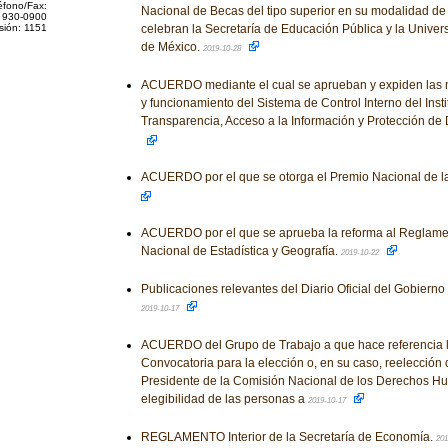
éfono/Fax:
Nacional de Becas del tipo superior en su modalidad d
 930-0900
sión: 1151
celebran la Secretaría de Educación Pública y la Unive
de México.
2019-10-28
ACUERDO mediante el cual se aprueban y expiden las 
y funcionamiento del Sistema de Control Interno del Inst
Transparencia, Acceso a la Información y Protección de
ACUERDO por el que se otorga el Premio Nacional de l
ACUERDO por el que se aprueba la reforma al Reglamento
Nacional de Estadística y Geografía.
2019-10-22
Publicaciones relevantes del Diario Oficial del Gobiern
2019-10-17
ACUERDO del Grupo de Trabajo a que hace referencia l
Convocatoria para la elección o, en su caso, reelección 
Presidente de la Comisión Nacional de los Derechos Hu
elegibilidad de las personas a
2019-10-17
REGLAMENTO Interior de la Secretaría de Economía.
201