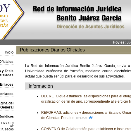
Hoy es:
Jue
Publicaciones Diarios Oficiales
Inicio
ficiales
La Red de Información Jurídica Benito Juárez García, envía a
 y Tesis
Universidad Autónoma de Yucatán, mediante correo electrónico,
Aisladas
actual que pueda ser útil para el desarrollo de sus actividades.
Enlaces
Información
 enlaces
DECRETO que establece las disposiciones para el otor
gratificación de fin de año, correspondiente al ejercicio 
gina del
General
REFORMAS, adiciones y derogaciones al Estatuto Orgánic
Jurídicos
de Ciencias Penales.
2019-10-31
1 A x 60 y
62
CONVENIO de Colaboración para establecer e instrume
C.P. 97000