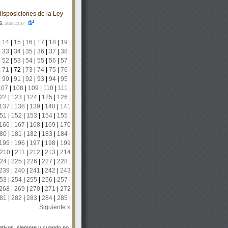
isposiciones de la Ley
s.
2019-10-17
|
14
|
15
|
16
|
17
|
18
|
19
|
|
33
|
34
|
35
|
36
|
37
|
38
|
|
52
|
53
|
54
|
55
|
56
|
57
|
|
71
|
72
|
73
|
74
|
75
|
76
|
|
90
|
91
|
92
|
93
|
94
|
95
|
107
|
108
|
109
|
110
|
111
|
22
|
123
|
124
|
125
|
126
|
137
|
138
|
139
|
140
|
141
51
|
152
|
153
|
154
|
155
|
166
|
167
|
168
|
169
|
170
80
|
181
|
182
|
183
|
184
|
195
|
196
|
197
|
198
|
199
210
|
211
|
212
|
213
|
214
24
|
225
|
226
|
227
|
228
|
239
|
240
|
241
|
242
|
243
53
|
254
|
255
|
256
|
257
|
268
|
269
|
270
|
271
|
272
81
|
282
|
283
|
284
|
285
|
Siguiente »
tivos, siempre y cuando no