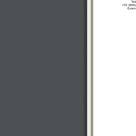
Tel
+52 (999)
Exten