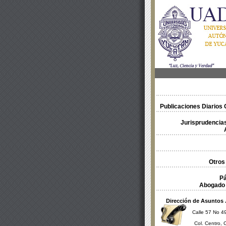
Publicaciones Diarios O
Jurisprudencias
Otros
Pá
Abogado 
Dirección de Asuntos 
Calle 57 No 49
Col. Centro, 