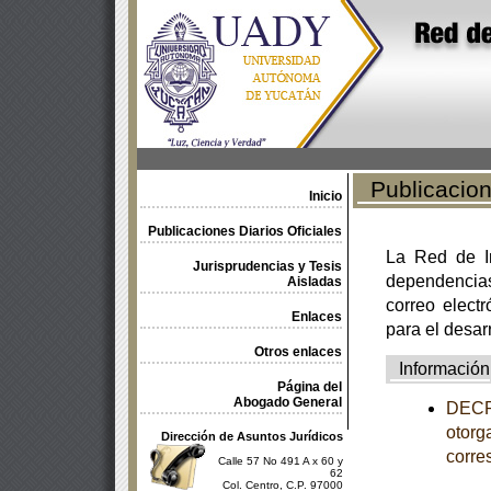
Publicacione
Inicio
Publicaciones Diarios Oficiales
La Red de In
Jurisprudencias y Tesis
dependencia
Aisladas
correo electr
Enlaces
para el desar
Otros enlaces
Información
Página del
Abogado General
DECRE
otorg
Dirección de Asuntos Jurídicos
corre
Calle 57 No 491 A x 60 y
62
Col. Centro, C.P. 97000