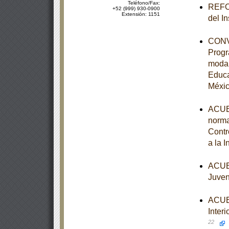
Teléfono/Fax:
REFOR
+52 (999) 930-0900
Extensión: 1151
del I
CONVE
Progr
modal
Educa
Méxi
ACUER
norma
Contr
a la 
ACUER
Juven
ACUER
Interi
22