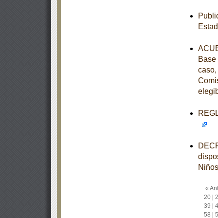
Publi
Estad
ACUER
Base 
caso,
Comis
elegi
REGLA
DECRE
dispo
Niños
« Ant
20
|
39
|
58
|