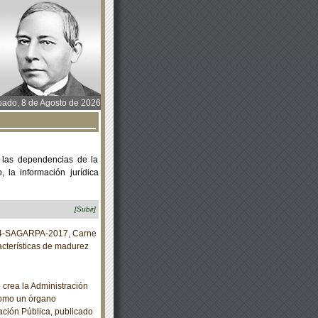
ado, 8 de Agosto de 2026
 las dependencias de la
 la información jurídica
[Subir]
4-SAGARPA-2017, Carne
acterísticas de madurez
 crea la Administración
 como un órgano
ación Pública, publicado