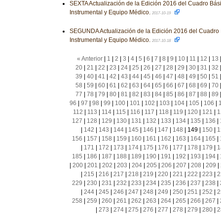
SEXTA Actualización de la Edición 2016 del Cuadro Bás
Instrumental y Equipo Médico.
2017-10-19
SEGUNDA Actualización de la Edición 2016 del Cuadro 
Instrumental y Equipo Médico.
2017-10-18
« Anterior
|
1
|
2
|
3
|
4
|
5
|
6
|
7
|
8
|
9
|
10
|
11
|
12
|
13
20
|
21
|
22
|
23
|
24
|
25
|
26
|
27
|
28
|
29
|
30
|
31
|
32
39
|
40
|
41
|
42
|
43
|
44
|
45
|
46
|
47
|
48
|
49
|
50
|
51
58
|
59
|
60
|
61
|
62
|
63
|
64
|
65
|
66
|
67
|
68
|
69
|
70
77
|
78
|
79
|
80
|
81
|
82
|
83
|
84
|
85
|
86
|
87
|
88
|
89
96
|
97
|
98
|
99
|
100
|
101
|
102
|
103
|
104
|
105
|
106
|
112
|
113
|
114
|
115
|
116
|
117
|
118
|
119
|
120
|
121
|
1
127
|
128
|
129
|
130
|
131
|
132
|
133
|
134
|
135
|
136
|
|
142
|
143
|
144
|
145
|
146
|
147
|
148
|
149
|
150
|
1
156
|
157
|
158
|
159
|
160
|
161
|
162
|
163
|
164
|
165
|
|
171
|
172
|
173
|
174
|
175
|
176
|
177
|
178
|
179
|
1
185
|
186
|
187
|
188
|
189
|
190
|
191
|
192
|
193
|
194
|
|
200
|
201
|
202
|
203
|
204
|
205
|
206
|
207
|
208
|
209
|
|
215
|
216
|
217
|
218
|
219
|
220
|
221
|
222
|
223
|
2
229
|
230
|
231
|
232
|
233
|
234
|
235
|
236
|
237
|
238
|
|
244
|
245
|
246
|
247
|
248
|
249
|
250
|
251
|
252
|
2
258
|
259
|
260
|
261
|
262
|
263
|
264
|
265
|
266
|
267
|
|
273
|
274
|
275
|
276
|
277
|
278
|
279
|
280
|
2