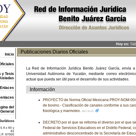
Hoy es:
Sáb
Publicaciones Diarios Oficiales
Inicio
ficiales
La Red de Información Jurídica Benito Juárez García, envía a
 y Tesis
Universidad Autónoma de Yucatán, mediante correo electrónico,
Aisladas
actual que pueda ser útil para el desarrollo de sus actividades.
Enlaces
Información
 enlaces
PROYECTO de Norma Oficial Mexicana PROY-NOM-00
de bovino.- Clasificación de canales conforme a sus car
gina del
fisiológica y marmoleo.
General
2017-10-23
Jurídicos
DECRETO por el que se reforma el diverso por el que se
Federal de Servicios Educativos en el Distrito Federal,
1 A x 60 y
62
administrativo desconcentrado de la Secretaría de Educ
C.P. 97000