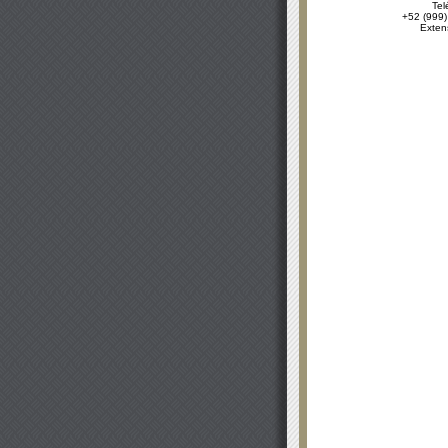
Tel
+52 (999)
Exten