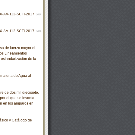
X-AA-112-SCFI-2017.
2017-
X-AA-112-SCFI-2017.
2017-
a de fuerza mayor el
 los Lineamientos
 estandarización de la
materia de Agua al
de dos mil diecisiete,
por el que se levanta
ón en los amparos en
ásico y Catálogo de