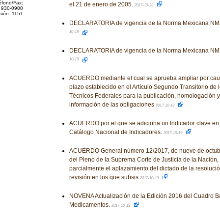
éfono/Fax:
el 21 de enero de 2005.
2017-10-23
 930-0900
sión: 1151
DECLARATORIA de vigencia de la Norma Mexicana NM
10-19
DECLARATORIA de vigencia de la Norma Mexicana NM
10-19
ACUERDO mediante el cual se aprueba ampliar por caus
plazo establecido en el Artículo Segundo Transitorio de
Técnicos Federales para la publicación, homologación y
información de las obligaciones
2017-10-19
ACUERDO por el que se adiciona un Indicador clave en 
Catálogo Nacional de Indicadores.
2017-10-19
ACUERDO General número 12/2017, de nueve de octubre 
del Pleno de la Suprema Corte de Justicia de la Nación, 
parcialmente el aplazamiento del dictado de la resoluci
revisión en los que subsis
2017-10-19
NOVENA Actualización de la Edición 2016 del Cuadro B
Medicamentos.
2017-10-19