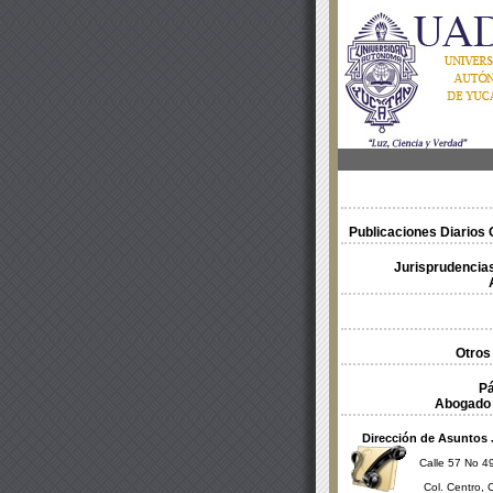
Publicaciones Diarios O
Jurisprudencias
Otros
Pá
Abogado 
Dirección de Asuntos 
Calle 57 No 49
Col. Centro, 