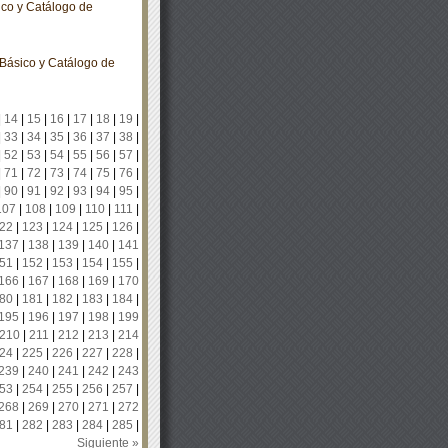
ico y Catálogo de
Básico y Catálogo de
|
14
|
15
|
16
|
17
|
18
|
19
|
|
33
|
34
|
35
|
36
|
37
|
38
|
|
52
|
53
|
54
|
55
|
56
|
57
|
|
71
|
72
|
73
|
74
|
75
|
76
|
|
90
|
91
|
92
|
93
|
94
|
95
|
107
|
108
|
109
|
110
|
111
|
22
|
123
|
124
|
125
|
126
|
137
|
138
|
139
|
140
|
141
51
|
152
|
153
|
154
|
155
|
166
|
167
|
168
|
169
|
170
80
|
181
|
182
|
183
|
184
|
195
|
196
|
197
|
198
|
199
210
|
211
|
212
|
213
|
214
24
|
225
|
226
|
227
|
228
|
239
|
240
|
241
|
242
|
243
53
|
254
|
255
|
256
|
257
|
268
|
269
|
270
|
271
|
272
81
|
282
|
283
|
284
|
285
|
Siguiente »