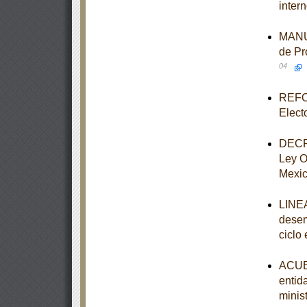
intern
MANUA
de Pr
04
REFOR
Elect
DECRE
Ley O
Mexi
LINEA
desem
ciclo
ACUER
entid
minist