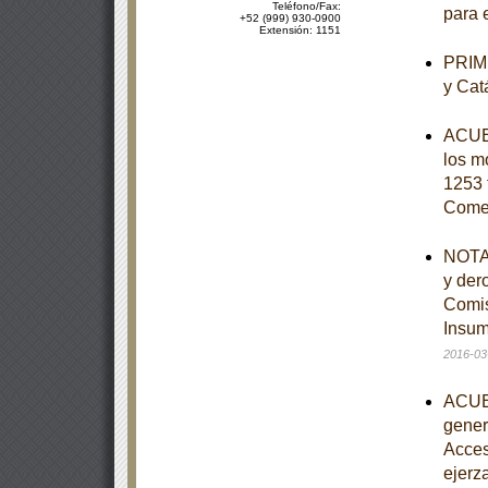
Teléfono/Fax:
para e
+52 (999) 930-0900
Extensión: 1151
PRIME
y Cat
ACUER
los mo
1253 
Come
NOTA 
y der
Comis
Insum
2016-03
ACUER
gener
Acces
ejerz