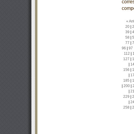
corre
comp
« Ant
20
|
39
|
58
|
77
|
96
|
97
112
|
127
|
|
1
156
|
|
1
185
|
|
200
|
|
2
229
|
|
2
258
|