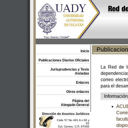
Publicacione
Inicio
Publicaciones Diarios Oficiales
La Red de In
Jurisprudencias y Tesis
dependencia
Aisladas
correo electr
Enlaces
para el desar
Otros enlaces
Información
Página del
Abogado General
ACUER
Comis
Dirección de Asuntos Jurídicos
facul
Calle 57 No 491 A x 60 y
62
dispo
Col. Centro, C.P. 97000