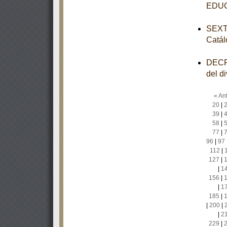
EDU
SEXTA
Catál
DECRE
del d
« Ant
20
|
39
|
58
|
77
|
96
|
97
112
|
127
|
|
1
156
|
|
1
185
|
|
200
|
|
2
229
|