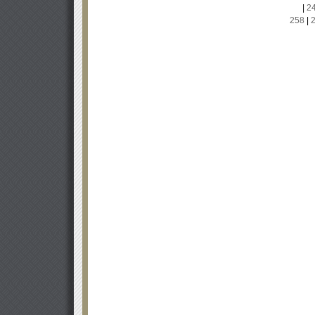
|
2
258
|