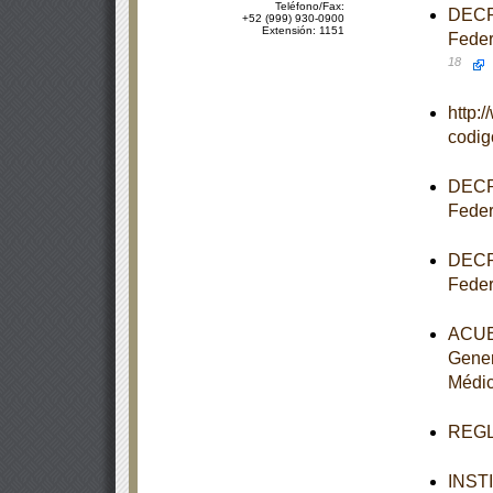
Teléfono/Fax:
DECRE
+52 (999) 930-0900
Extensión: 1151
Feder
18
http:
codi
DECRE
Feder
DECRE
Feder
ACUER
Gener
Médi
REGLA
INST