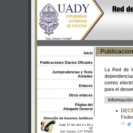
Publicacione
Inicio
Publicaciones Diarios Oficiales
La Red de In
Jurisprudencias y Tesis
dependencia
Aisladas
correo electr
Enlaces
para el desar
Otros enlaces
Información
Página del
Abogado General
DECRE
Feder
Dirección de Asuntos Jurídicos
18
Calle 57 No 491 A x 60 y
62
Col. Centro, C.P. 97000