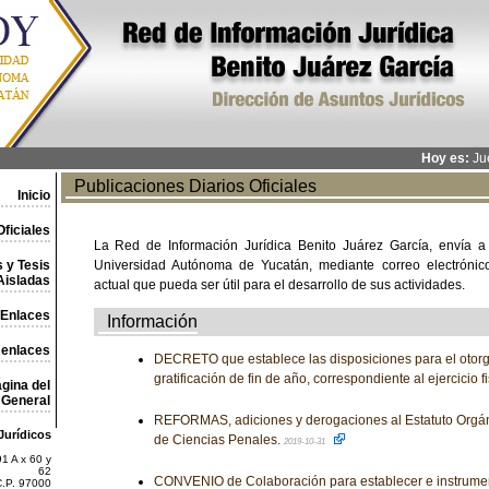
Hoy es:
Jue
Publicaciones Diarios Oficiales
Inicio
ficiales
La Red de Información Jurídica Benito Juárez García, envía a
 y Tesis
Universidad Autónoma de Yucatán, mediante correo electrónico,
Aisladas
actual que pueda ser útil para el desarrollo de sus actividades.
Enlaces
Información
 enlaces
DECRETO que establece las disposiciones para el otor
gratificación de fin de año, correspondiente al ejercicio 
gina del
General
REFORMAS, adiciones y derogaciones al Estatuto Orgánic
Jurídicos
de Ciencias Penales.
2019-10-31
1 A x 60 y
62
CONVENIO de Colaboración para establecer e instrume
C.P. 97000