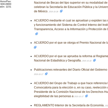
éfono/Fax:
Nacional de Becas del tipo superior en su modalidad d
 930-0900
sión: 1151
celebran la Secretaría de Educación Pública y la Unive
de México.
2019-10-28
ACUERDO mediante el cual se aprueban y expiden las 
y funcionamiento del Sistema de Control Interno del Inst
Transparencia, Acceso a la Información y Protección de
ACUERDO por el que se otorga el Premio Nacional de l
ACUERDO por el que se aprueba la reforma al Reglamento
Nacional de Estadística y Geografía.
2019-10-22
Publicaciones relevantes del Diario Oficial del Gobiern
2019-10-17
ACUERDO del Grupo de Trabajo a que hace referencia l
Convocatoria para la elección o, en su caso, reelección 
Presidente de la Comisión Nacional de los Derechos Hu
elegibilidad de las personas a
2019-10-17
REGLAMENTO Interior de la Secretaría de Economía.
201