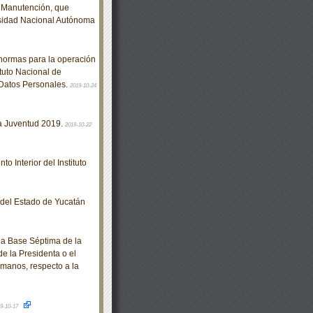
e Manutención, que
rsidad Nacional Autónoma
normas para la operación
ituto Nacional de
 Datos Personales.
2019-10-24
a Juventud 2019.
2019-10-22
 Interior del Instituto
o del Estado de Yucatán
a Base Séptima de la
de la Presidenta o el
manos, respecto a la
9-10-17