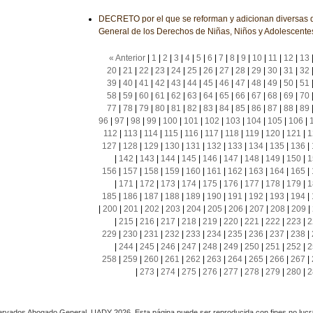
DECRETO por el que se reforman y adicionan diversas d
General de los Derechos de Niñas, Niños y Adolescente
« Anterior
|
1
|
2
|
3
|
4
|
5
|
6
|
7
|
8
|
9
|
10
|
11
|
12
|
13
20
|
21
|
22
|
23
|
24
|
25
|
26
|
27
|
28
|
29
|
30
|
31
|
32
39
|
40
|
41
|
42
|
43
|
44
|
45
|
46
|
47
|
48
|
49
|
50
|
51
58
|
59
|
60
|
61
|
62
|
63
|
64
|
65
|
66
|
67
|
68
|
69
|
70
77
|
78
|
79
|
80
|
81
|
82
|
83
|
84
|
85
|
86
|
87
|
88
|
89
96
|
97
|
98
|
99
|
100
|
101
|
102
|
103
|
104
|
105
|
106
|
112
|
113
|
114
|
115
|
116
|
117
|
118
|
119
|
120
|
121
|
1
127
|
128
|
129
|
130
|
131
|
132
|
133
|
134
|
135
|
136
|
|
142
|
143
|
144
|
145
|
146
|
147
|
148
|
149
|
150
|
1
156
|
157
|
158
|
159
|
160
|
161
|
162
|
163
|
164
|
165
|
|
171
|
172
|
173
|
174
|
175
|
176
|
177
|
178
|
179
|
1
185
|
186
|
187
|
188
|
189
|
190
|
191
|
192
|
193
|
194
|
|
200
|
201
|
202
|
203
|
204
|
205
|
206
|
207
|
208
|
209
|
|
215
|
216
|
217
|
218
|
219
|
220
|
221
|
222
|
223
|
2
229
|
230
|
231
|
232
|
233
|
234
|
235
|
236
|
237
|
238
|
|
244
|
245
|
246
|
247
|
248
|
249
|
250
|
251
|
252
|
2
258
|
259
|
260
|
261
|
262
|
263
|
264
|
265
|
266
|
267
|
|
273
|
274
|
275
|
276
|
277
|
278
|
279
|
280
|
2
rvados Abogado General, UADY 2026. Esta página puede ser reproducida con fines no lucra