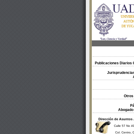
Publicaciones Diarios O
Jurisprudencias
Otros
Pá
Abogado 
Dirección de Asuntos 
Calle 57 No 49
Col. Centro, 