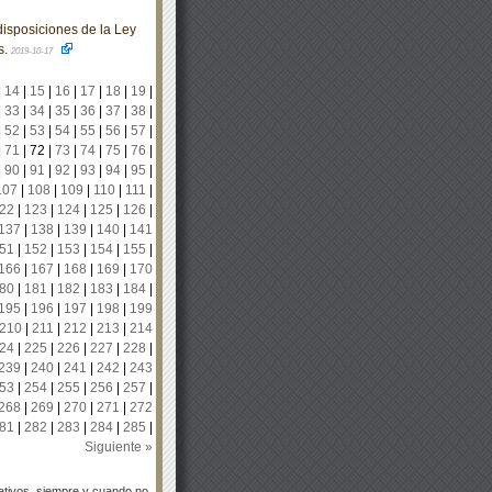
isposiciones de la Ley
s.
2019-10-17
|
14
|
15
|
16
|
17
|
18
|
19
|
|
33
|
34
|
35
|
36
|
37
|
38
|
|
52
|
53
|
54
|
55
|
56
|
57
|
|
71
|
72
|
73
|
74
|
75
|
76
|
|
90
|
91
|
92
|
93
|
94
|
95
|
107
|
108
|
109
|
110
|
111
|
22
|
123
|
124
|
125
|
126
|
137
|
138
|
139
|
140
|
141
51
|
152
|
153
|
154
|
155
|
166
|
167
|
168
|
169
|
170
80
|
181
|
182
|
183
|
184
|
195
|
196
|
197
|
198
|
199
210
|
211
|
212
|
213
|
214
24
|
225
|
226
|
227
|
228
|
239
|
240
|
241
|
242
|
243
53
|
254
|
255
|
256
|
257
|
268
|
269
|
270
|
271
|
272
81
|
282
|
283
|
284
|
285
|
Siguiente »
tivos, siempre y cuando no