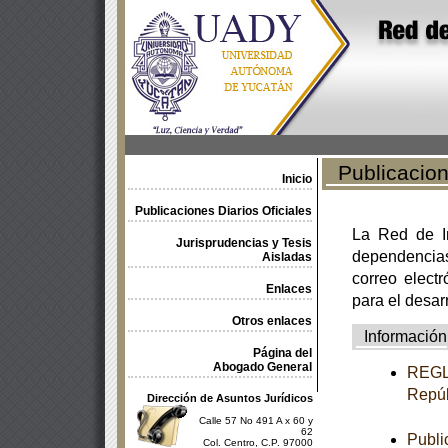
Publicacione
Inicio
Publicaciones Diarios Oficiales
La Red de In
Jurisprudencias y Tesis
dependencia
Aisladas
correo electr
Enlaces
para el desar
Otros enlaces
Información
Página del
Abogado General
REGLA
Repúb
Dirección de Asuntos Jurídicos
Calle 57 No 491 A x 60 y
62
Publi
Col. Centro, C.P. 97000