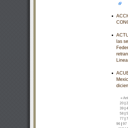
ACCI
CON
ACTUA
las s
Feder
retra
Linea
ACUER
Mexic
dicie
« Ant
20
|
39
|
58
|
77
|
96
|
97