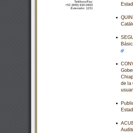
Teléfono/Fax:
Estad
+52 (999) 930-0900
Extensión: 1151
QUINT
Catál
SEGUN
Básic
CONVE
Gober
Chiap
de la
usuar
Publi
Estad
ACUER
Audit