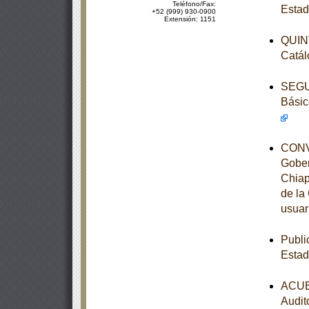
Teléfono/Fax:
Estad
+52 (999) 930-0900
Extensión: 1151
QUINT
Catál
SEGUN
Básic
CONVE
Gober
Chiap
de la
usuar
Publi
Estad
ACUER
Audit