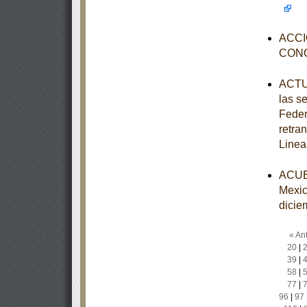
ACCI
CON
ACTUA
las s
Feder
retra
Linea
ACUER
Mexic
dicie
« Ant
20
|
39
|
58
|
77
|
96
|
97