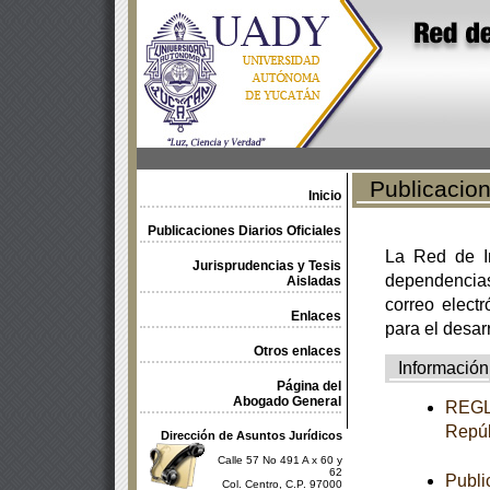
Publicacione
Inicio
Publicaciones Diarios Oficiales
La Red de In
Jurisprudencias y Tesis
dependencia
Aisladas
correo electr
Enlaces
para el desar
Otros enlaces
Información
Página del
Abogado General
REGLA
Repúb
Dirección de Asuntos Jurídicos
Calle 57 No 491 A x 60 y
62
Publi
Col. Centro, C.P. 97000