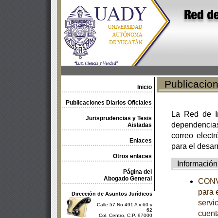
Publicacione
Inicio
Publicaciones Diarios Oficiales
La Red de In
Jurisprudencias y Tesis
dependencia
Aisladas
correo electr
Enlaces
para el desar
Otros enlaces
Información
Página del
Abogado General
CONVO
para 
Dirección de Asuntos Jurídicos
servic
Calle 57 No 491 A x 60 y
62
cuent
Col. Centro, C.P. 97000