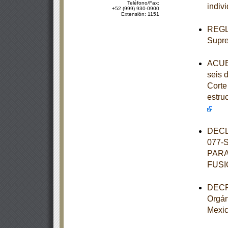
Teléfono/Fax:
indiv
+52 (999) 930-0900
Extensión: 1151
REGLA
Supre
ACUER
seis 
Corte 
estru
DECL
077-
PARA
FUSI
DECRE
Orgán
Mexi