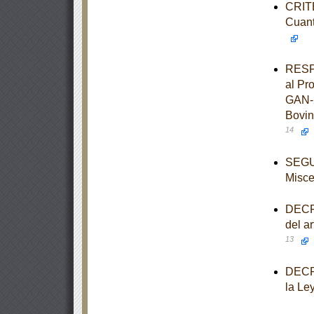
CRITE
Cuant
RESPU
al Pr
GAN-2
Bovin
14
SEGUN
Misce
DECRE
del a
13
DECRE
la Le