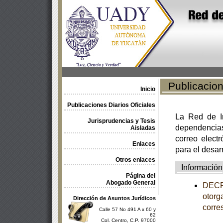
Publicacione
Inicio
Publicaciones Diarios Oficiales
La Red de In
Jurisprudencias y Tesis
dependencia
Aisladas
correo electr
Enlaces
para el desar
Otros enlaces
Información
Página del
Abogado General
DECRE
otorg
Dirección de Asuntos Jurídicos
corre
Calle 57 No 491 A x 60 y
62
Col. Centro, C.P. 97000