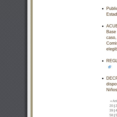
Publi
Estad
ACUER
Base 
caso,
Comis
elegi
REGLA
DECRE
dispo
Niños
« Ant
20
|
39
|
58
|