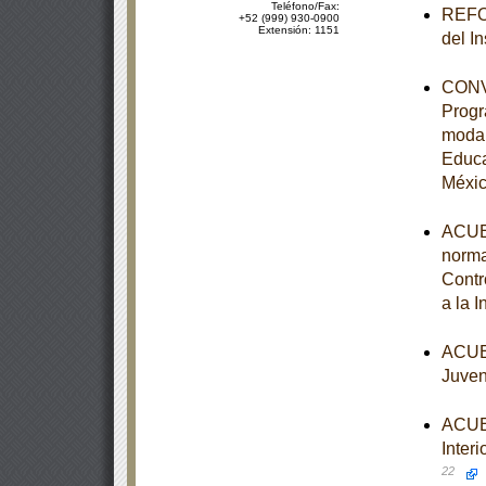
Teléfono/Fax:
REFOR
+52 (999) 930-0900
Extensión: 1151
del I
CONVE
Progr
modal
Educa
Méxi
ACUER
norma
Contr
a la 
ACUER
Juven
ACUER
Interi
22