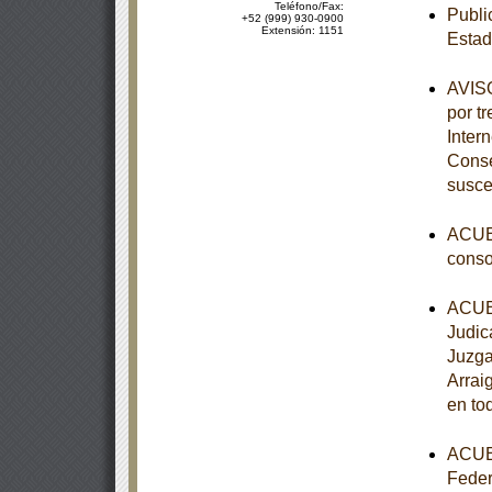
Teléfono/Fax:
Publi
+52 (999) 930-0900
Extensión: 1151
Esta
AVISO
por tr
Inter
Conse
susce
ACUER
conso
ACUER
Judic
Juzga
Arrai
en to
ACUER
Feder