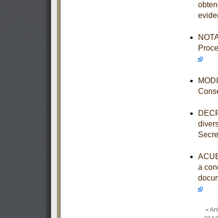
obten
evide
NOTA 
Proce
MODIF
Conse
DECRE
diver
Secre
ACUER
a con
docum
« Ant