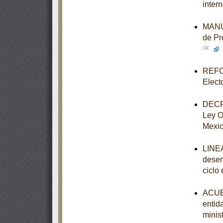
intern
MANUA
de Pr
04
REFOR
Elect
DECRE
Ley O
Mexi
LINEA
desem
ciclo
ACUER
entid
minist