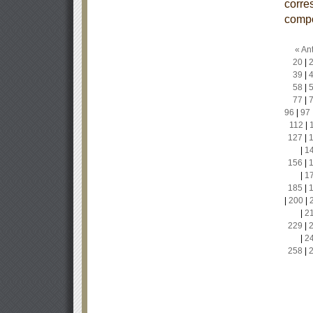
corre
comp
« Ant
20
|
39
|
58
|
77
|
96
|
97
112
|
127
|
|
1
156
|
|
1
185
|
|
200
|
|
2
229
|
|
2
258
|