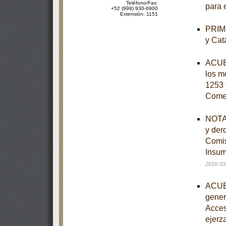
Teléfono/Fax:
para e
+52 (999) 930-0900
Extensión: 1151
PRIME
y Cat
ACUER
los mo
1253 
Come
NOTA 
y der
Comis
Insum
2016-03
ACUER
gener
Acces
ejerz