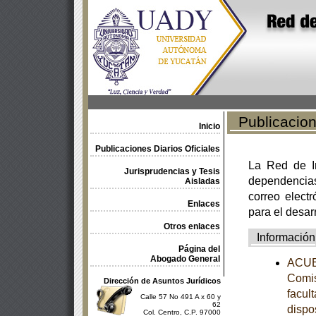
Publicacione
Inicio
Publicaciones Diarios Oficiales
La Red de In
Jurisprudencias y Tesis
dependencia
Aisladas
correo electr
Enlaces
para el desar
Otros enlaces
Información
Página del
Abogado General
ACUER
Comis
Dirección de Asuntos Jurídicos
facul
Calle 57 No 491 A x 60 y
62
dispo
Col. Centro, C.P. 97000